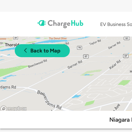
EV Business So
Back to Map
Niagara 