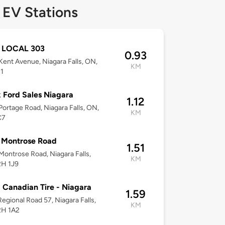
 EV Stations
 LOCAL 303
0.93
ent Avenue, Niagara Falls, ON,
KM
1
 Ford Sales Niagara
1.12
ortage Road, Niagara Falls, ON,
KM
C7
 Montrose Road
1.51
ontrose Road, Niagara Falls,
KM
2H 1J9
 Canadian Tire - Niagara
1.59
egional Road 57, Niagara Falls,
KM
2H 1A2