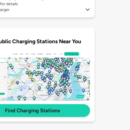
for details
arger
ublic Charging Stations Near You
Find Charging Stations