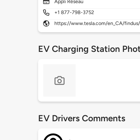
Appli Réseau
+1 877-798-3752
https://www.tesla.com/en_CA/findus/
EV Charging Station Pho
EV Drivers Comments