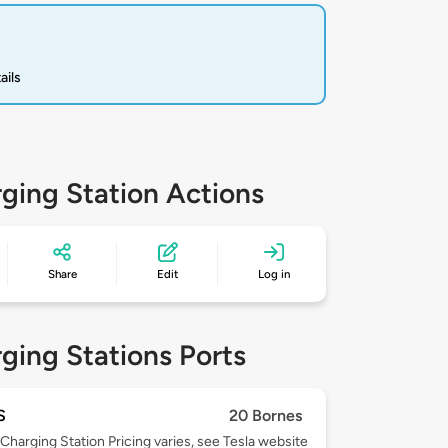
ails
ging Station Actions
Share
Edit
Log in
ging Stations Ports
S
20 Bornes
Charging Station Pricing varies, see Tesla website