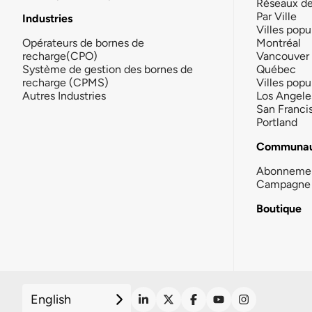
Réseaux d
Par Ville
Industries
Villes popu
Opérateurs de bornes de
Montréal
recharge(CPO)
Vancouver
Système de gestion des bornes de
Québec
recharge (CPMS)
Villes popu
Autres Industries
Los Angele
San Franci
Portland
Communau
Abonneme
Campagne 
Boutique
English