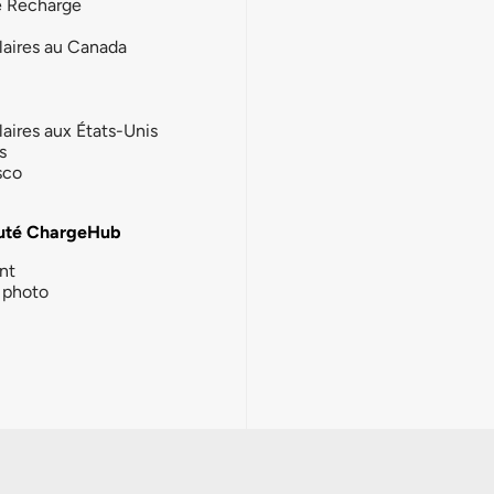
e Recharge
laires au Canada
laires aux États-Unis
s
sco
té ChargeHub
nt
photo