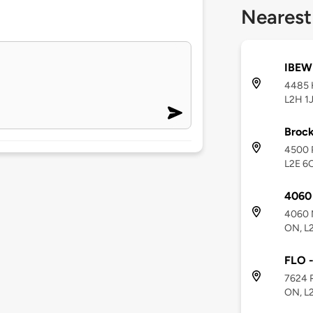
Nearest
IBEW
4485 K
L2H 1J
Brock
4500 P
L2E 6
4060
4060 M
ON, L
FLO -
7624 R
ON, L