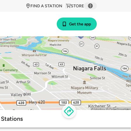
FIND A STATION
STORE
Get the app
 Stations