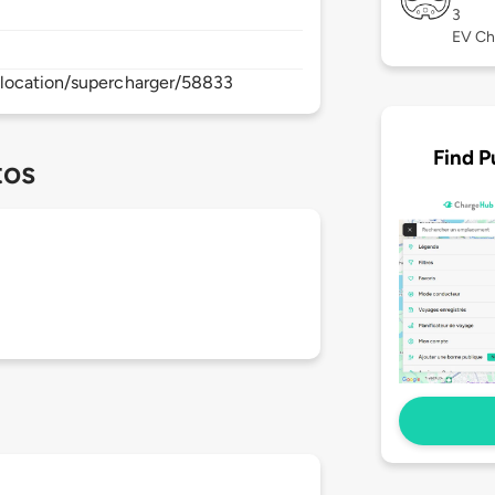
3
EV Ch
location/supercharger/58833
Find P
tos