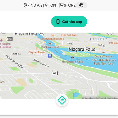
FIND A STATION
STORE
Get the app