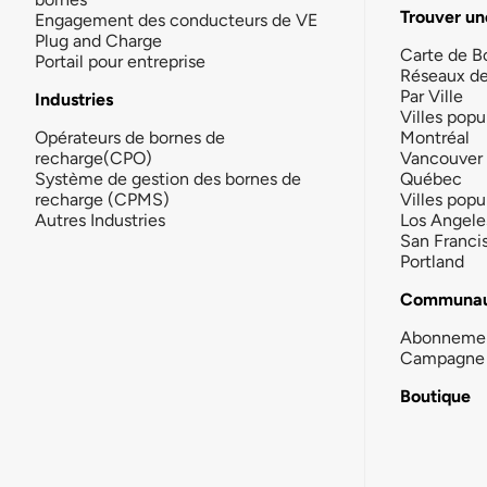
Trouver un
Engagement des conducteurs de VE
Plug and Charge
Carte de B
Portail pour entreprise
Réseaux d
Par Ville
Industries
Villes popu
Opérateurs de bornes de
Montréal
recharge(CPO)
Vancouver
Système de gestion des bornes de
Québec
recharge (CPMS)
Villes popu
Autres Industries
Los Angele
San Franci
Portland
Communau
Abonneme
Campagne 
Boutique