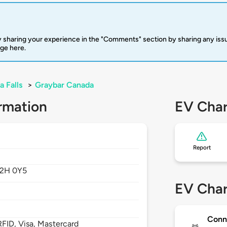
 sharing your experience in the "Comments" section by sharing any is
rge here.
a Falls
>
Graybar Canada
rmation
EV Char
Report
L2H 0Y5
EV Char
Conn
FID, Visa, Mastercard