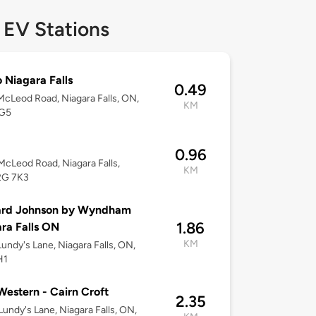
 EV Stations
 Niagara Falls
0.49
cLeod Road, Niagara Falls, ON,
KM
G5
0.96
cLeod Road, Niagara Falls,
KM
2G 7K3
rd Johnson by Wyndham
1.86
ra Falls ON
KM
undy's Lane, Niagara Falls, ON,
H1
Western - Cairn Croft
2.35
undy's Lane, Niagara Falls, ON,