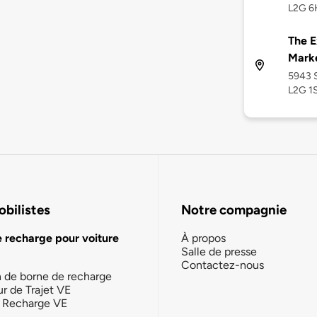
L2G 6
The E
Mark
5943 S
L2G 1
bilistes
Notre compagnie
e recharge pour voiture
À propos
Salle de presse
Contactez-nous
n de borne de recharge
ur de Trajet VE
la Recharge VE