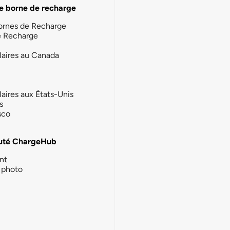
e borne de recharge
ornes de Recharge
e Recharge
laires au Canada
laires aux États-Unis
s
sco
té ChargeHub
nt
photo