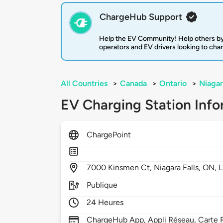
ChargeHub Support
Help the EV Community! Help others by
operators and EV drivers looking to cha
All Countries
>
Canada
>
Ontario
>
Niagar
EV Charging Station Info
ChargePoint
7000
Kinsmen Ct,
Niagara Falls,
ON,
Publique
24 Heures
ChargeHub App, Appli Réseau, Carte R