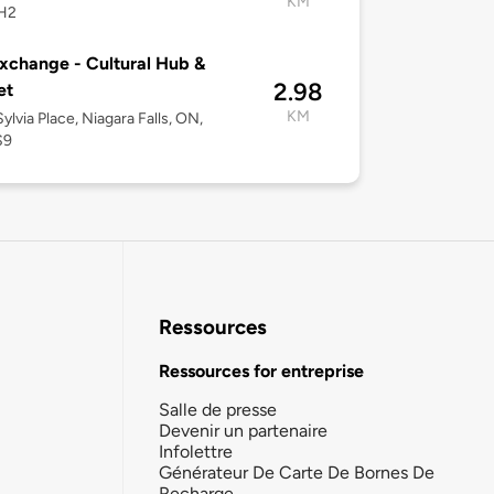
KM
H2
xchange - Cultural Hub &
2.98
et
KM
ylvia Place, Niagara Falls, ON,
S9
Ressources
Ressources for entreprise
Salle de presse
Devenir un partenaire
Infolettre
Générateur De Carte De Bornes De
Recharge