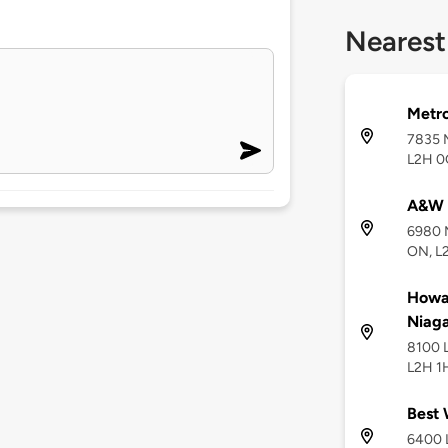
Nearest
Metro
7835 M
L2H 0
A&W
6980 M
ON, L
Howa
Niaga
8100 L
L2H 1
Best 
6400 L