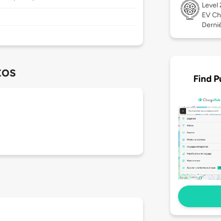
Level
EV Ch
Dernièr
tos
Find P