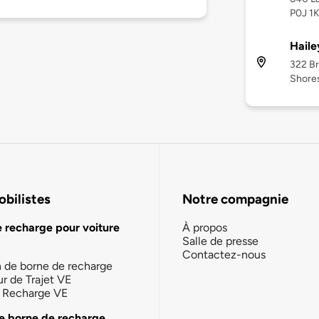
P0J 1
Haile
322 Br
Shore
bilistes
Notre compagnie
e recharge pour voiture
À propos
Salle de presse
Contactez-nous
n de borne de recharge
ur de Trajet VE
la Recharge VE
e borne de recharge