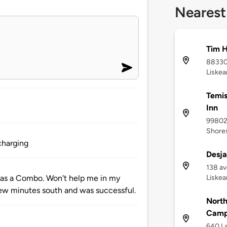
Nearest
Tim H
88330
Liskea
Temis
Inn
998029
Shores
charging
Desja
138 a
Liskea
 has a Combo. Won't help me in my
few minutes south and was successful.
North
Camp
640 La