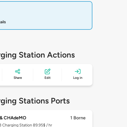
ails
ging Station Actions
Share
Edit
Log in
ging Stations Ports
 & CHAdeMO
1 Borne
 3
Charging Station 89.95$ / hr