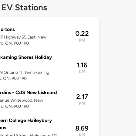
 EV Stations
ortons
0.22
7 Highway 65 East, New
KM
rd, ON, P0J 1P0
kaming Shores Holiday
1.16
KM
 Ontario 11, Temiskaming
, ON, P0J 1P0
rdins - CdS New Liskeard
2.17
venue Whitewood, New
KM
rd, ON, P0J 1P0
ern College Haileybury
8.69
us
KM
tchford Street, Haileybury, ON,