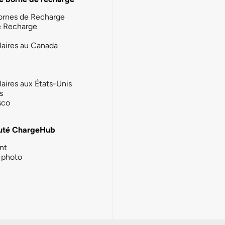
ornes de Recharge
e Recharge
laires au Canada
laires aux États-Unis
s
sco
té ChargeHub
nt
photo