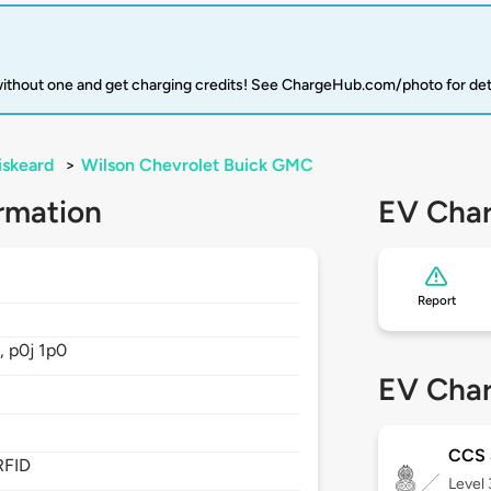
 without one and get charging credits! See ChargeHub.com/photo for det
iskeard
>
Wilson Chevrolet Buick GMC
rmation
EV Char
Report
,
p0j 1p0
EV Char
CCS
RFID
Level