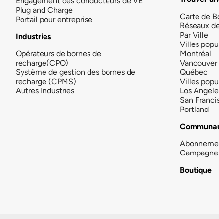
Engagement des conducteurs de VE
Plug and Charge
Carte de B
Portail pour entreprise
Réseaux d
Par Ville
Industries
Villes popu
Opérateurs de bornes de
Montréal
recharge(CPO)
Vancouver
Système de gestion des bornes de
Québec
recharge (CPMS)
Villes popu
Autres Industries
Los Angele
San Franci
Portland
Communau
Abonneme
Campagne 
Boutique