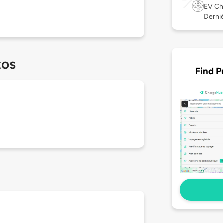
EV Ch
Derniè
tos
Find P