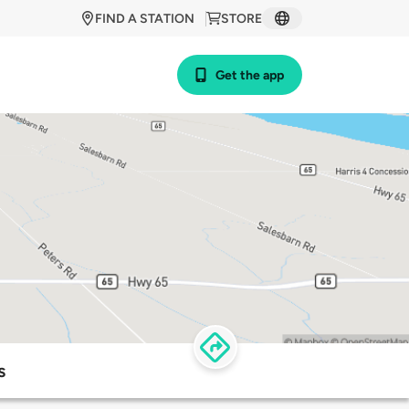
FIND A STATION
STORE
Get the app
s