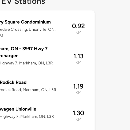
 EV Stations
ery Square Condominium
0.92
rdale Crossing, Unionville, ON,
KM
B3
ham, ON - 3997 Hwy 7
1.13
rcharger
KM
Highway 7, Markham, ON, L3R
 Rodick Road
1.19
Rodick Road, Markham, ON, L3R
KM
wagen Unionville
1.30
Highway 7, Markham, ON, L3R
KM