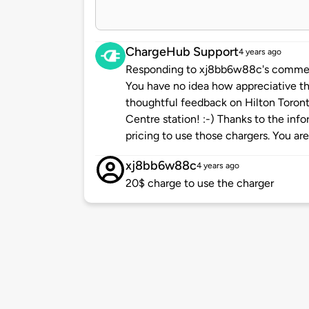
ChargeHub Support
4 years ago
Responding to xj8bb6w88c's comment
You have no idea how appreciative th
thoughtful feedback on Hilton Toro
Centre station! :-) Thanks to the in
pricing to use those chargers. You are
xj8bb6w88c
4 years ago
20$ charge to use the charger