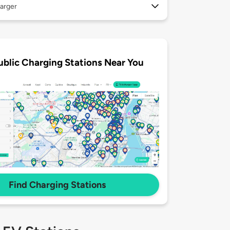
arger
ublic Charging Stations Near You
Find Charging Stations