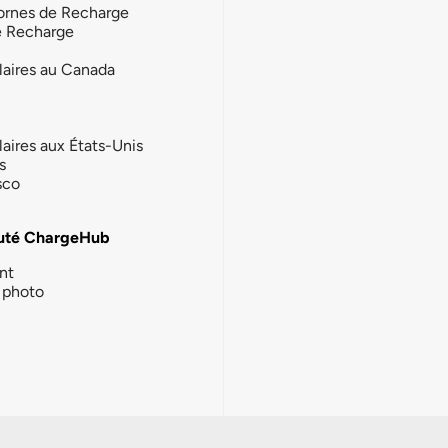
ornes de Recharge
e Recharge
laires au Canada
laires aux États-Unis
s
sco
té ChargeHub
nt
photo