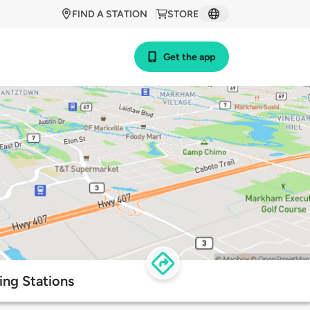
FIND A STATION
STORE
Get the app
ng Stations