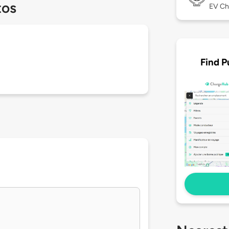
tos
EV Ch
Find P