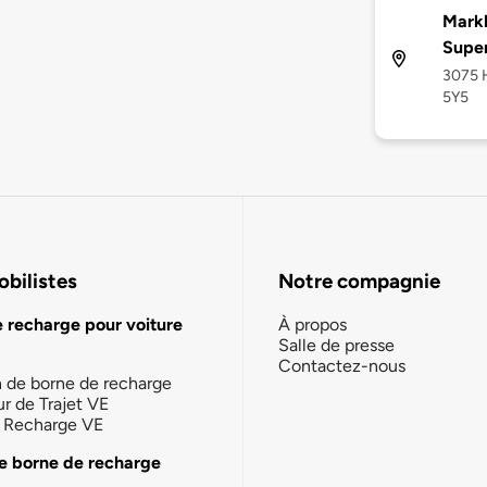
Mark
Supe
3075 
5Y5
bilistes
Notre compagnie
e recharge pour voiture
À propos
Salle de presse
Contactez-nous
n de borne de recharge
ur de Trajet VE
la Recharge VE
e borne de recharge