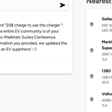
Nearest
Gall
 "20$ charge to use the charger ":
292 Ve
L6G 1
e entire EV community is of your
nto-Markham Suites Conference
Mark
formation you provided, we updated the
Supe
 an EV superhero! :-)
3997 
1L5
1380
1380 
4G5
Volks
4088 
1L4