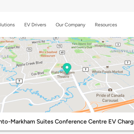
lutions
EV Drivers
Our Company
Resources
onto-Markham Suites Conference Centre EV Chargi