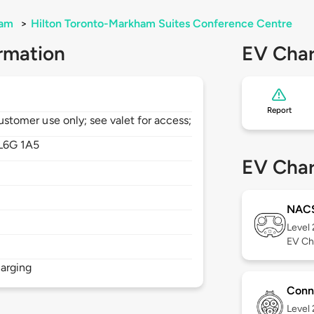
am
>
Hilton Toronto-Markham Suites Conference Centre
rmation
EV Char
Report
customer use only; see valet for access;
L6G 1A5
EV Char
NAC
Level
EV Ch
arging
Conn
Level