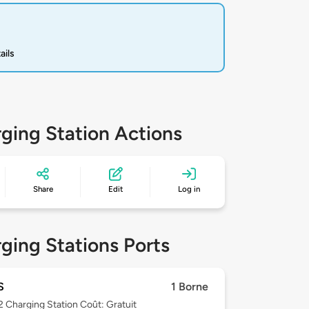
ails
ging Station Actions
Share
Edit
Log in
ging Stations Ports
S
1 Borne
 2
Charging Station Coût: Gratuit