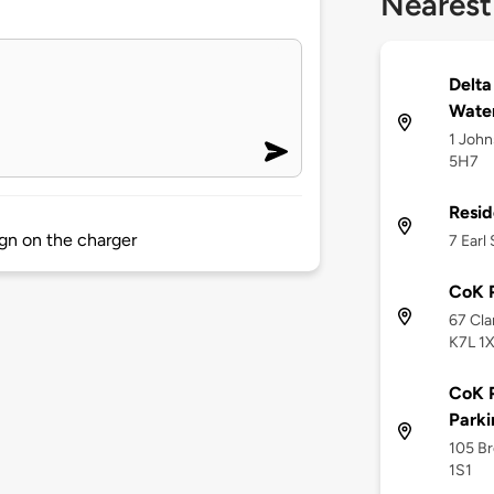
Nearest
Delta
Water
1 John
5H7
Resid
ign on the charger
7 Earl
CoK P
67 Cla
K7L 1
CoK P
Park
105 Br
1S1