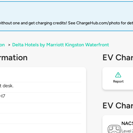
 without one and get charging credits! See ChargeHub.com/photo for det
on
>
Delta Hotels by Marriott Kingston Waterfront
rmation
EV Char
Report
t desk.
5H7
EV Char
NAC
Level