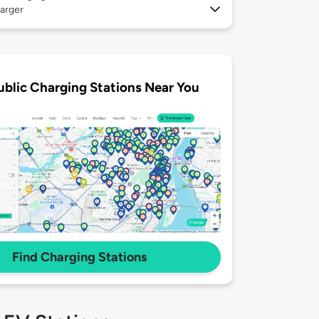
arger
ublic Charging Stations Near You
Find Charging Stations