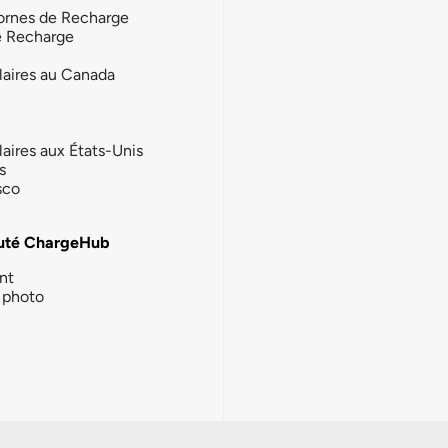
ornes de Recharge
e Recharge
laires au Canada
laires aux États-Unis
s
sco
té ChargeHub
nt
photo