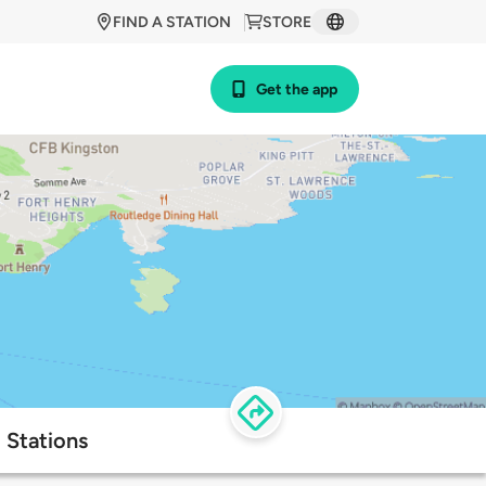
FIND A STATION
STORE
Get the app
 Stations