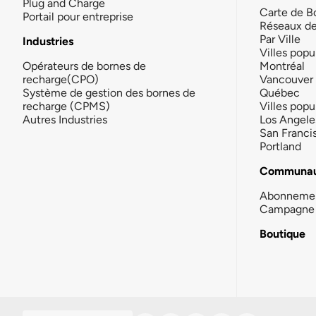
Plug and Charge
Carte de B
Portail pour entreprise
Réseaux d
Par Ville
Industries
Villes popu
Opérateurs de bornes de
Montréal
recharge(CPO)
Vancouver
Système de gestion des bornes de
Québec
recharge (CPMS)
Villes popu
Autres Industries
Los Angele
San Franci
Portland
Communau
Abonneme
Campagne 
Boutique