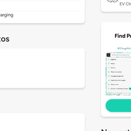
EV Ch
arging
Find P
tos