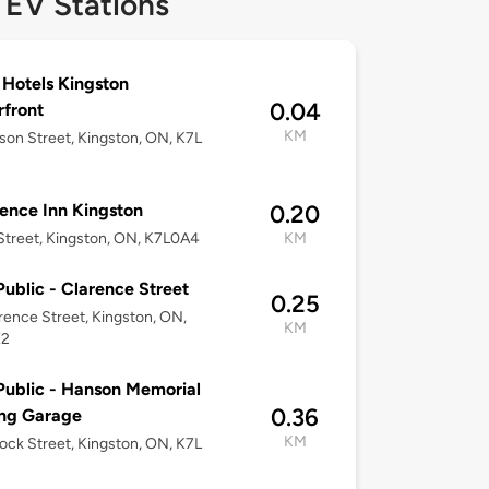
 EV Stations
 Hotels Kingston
0.04
front
KM
son Street, Kingston, ON, K7L
ence Inn Kingston
0.20
 Street, Kingston, ON, K7L0A4
KM
ublic - Clarence Street
0.25
rence Street, Kingston, ON,
KM
X2
ublic - Hanson Memorial
0.36
ing Garage
KM
ock Street, Kingston, ON, K7L