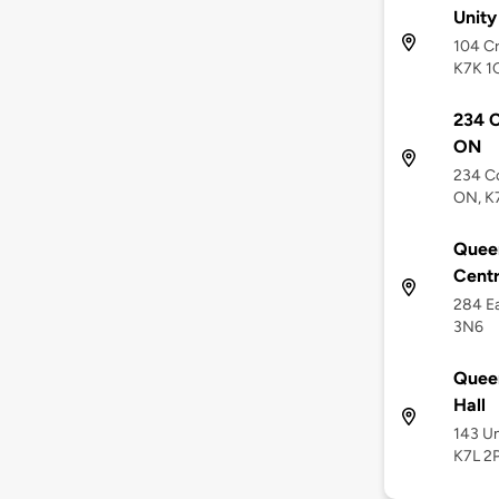
Unity
104 Cr
K7K 1
234 C
ON
234 Co
ON, K
Queen
Cent
284 Ea
3N6
Queen
Hall
143 Un
K7L 2