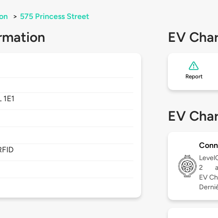
on
>
575 Princess Street
rmation
EV Char
Report
 1E1
EV Char
Conn
RFID
Level
2
EV Ch
Dernièr