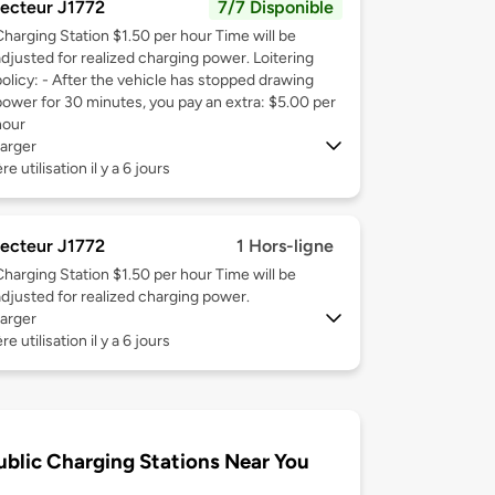
ecteur J1772
7/7 Disponible
Charging Station $1.50 per hour Time will be
adjusted for realized charging power. Loitering
policy: - After the vehicle has stopped drawing
power for 30 minutes, you pay an extra: $5.00 per
hour
arger
e utilisation il y a 6 jours
ecteur J1772
1 Hors-ligne
Charging Station $1.50 per hour Time will be
adjusted for realized charging power.
arger
e utilisation il y a 6 jours
ublic Charging Stations Near You