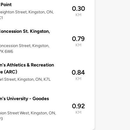
 Point
0.30
eighton Street, Kingston, ON,
KM
C1
oncession St. Kingston,
0.79
KM
ncession Street, Kingston,
7K 6W6
's Athletics & Recreation
0.84
re (ARC)
KM
rl Street, Kingston, ON, K7L
's University - Goodes
0.92
KM
ion Street West, Kingston, ON,
P3