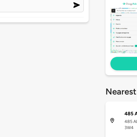
Nearest
485 A
485 Al
3W4