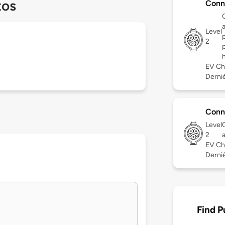
tos
Conn
Level
2
EV Ch
Dernièr
Conn
Level
2
EV Ch
Dernièr
Find P