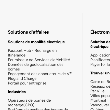
Solutions d'affaires
Électromo
Solutions de mobilité électrique
Solution d
électrique
Passport Hub - Recharge en
Itinérance
Applicatio
Fournisseur de Services d'eMobilité
Planificate
Données de géolocalisation des
Payer for 
bornes
Trouver un
Engagement des conducteurs de VE
Plug and Charge
Carte de B
Portail pour entreprise
Réseaux d
Par Ville
Industries
Villes popu
Opérateurs de bornes de
Montréal
recharge(CPO)
Vancouver
Système de gestion des bornes de
Québec