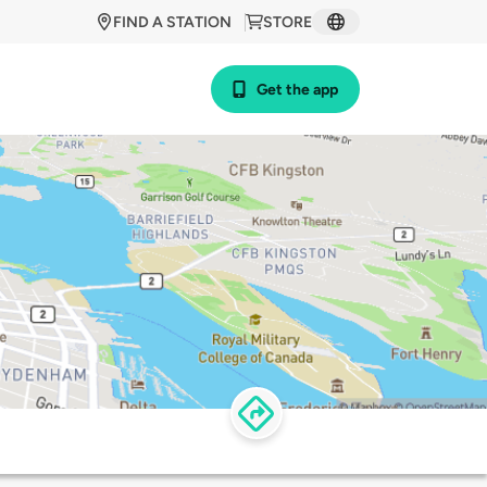
FIND A STATION
STORE
Get the app