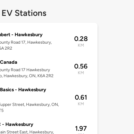
 EV Stations
ubert - Hawkesbury
0.28
ounty Road 17, Hawkesbury,
KM
6A 2R2
Canada
0.56
ounty Road 17 Hawkesbury
KM
o, Hawkesbury, ON, K6A 2R2
Basics - Hawkesbury
0.61
KM
upper Street, Hawkesbury, ON,
T5
 - Hawkesbury
1.97
in Street East, Hawkesbury,