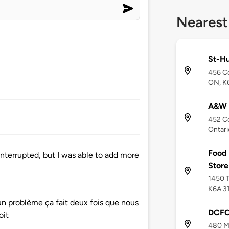
Nearest
St-H
456 C
ON, K
A&W 
452 C
Ontari
Food 
nterrupted, but I was able to add more
Store
1450 T
K6A 3
un problème ça fait deux fois que nous
DCFC
oit
480 Ma