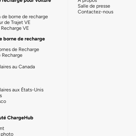
e recharge pour voiture
À propos
Salle de presse
Contactez-nous
n de borne de recharge
ur de Trajet VE
la Recharge VE
e borne de recharge
ornes de Recharge
e Recharge
laires au Canada
laires aux États-Unis
s
sco
té ChargeHub
nt
photo