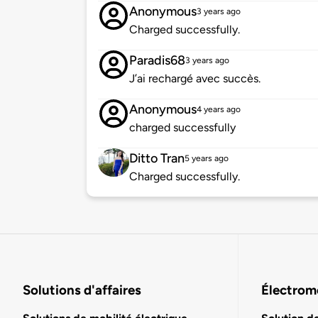
Anonymous
3 years ago
Charged successfully.
Paradis68
3 years ago
J’ai rechargé avec succès.
Anonymous
4 years ago
charged successfully
Ditto Tran
5 years ago
Charged successfully.
Solutions d'affaires
Électromo