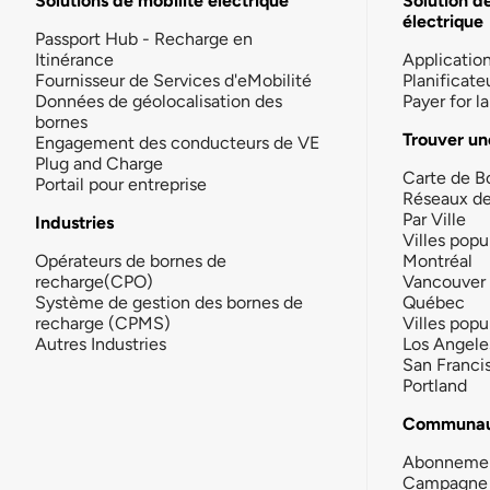
Solutions de mobilité électrique
Solution d
électrique
Passport Hub - Recharge en
Itinérance
Applicatio
Fournisseur de Services d'eMobilité
Planificate
Données de géolocalisation des
Payer for 
bornes
Trouver un
Engagement des conducteurs de VE
Plug and Charge
Carte de B
Portail pour entreprise
Réseaux d
Par Ville
Industries
Villes popu
Opérateurs de bornes de
Montréal
recharge(CPO)
Vancouver
Système de gestion des bornes de
Québec
recharge (CPMS)
Villes popu
Autres Industries
Los Angele
San Franci
Portland
Communau
Abonneme
Campagne 