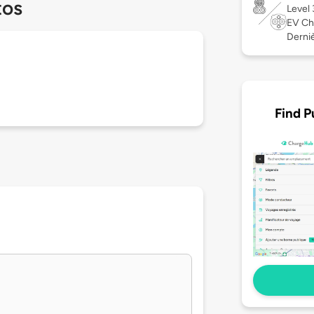
tos
Level
EV Ch
Derniè
Find P