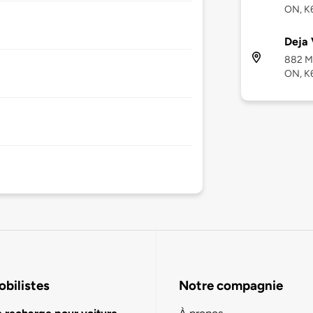
ON, K
Deja 
882 Ma
ON, K
bilistes
Notre compagnie