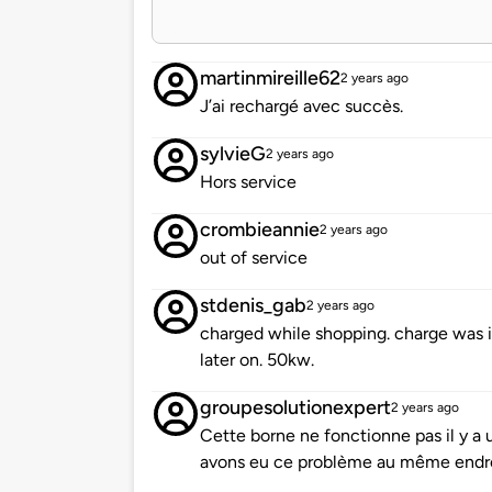
martinmireille62
2 years ago
J’ai rechargé avec succès.
sylvieG
2 years ago
Hors service
crombieannie
2 years ago
out of service
stdenis_gab
2 years ago
charged while shopping. charge was i
later on. 50kw.
groupesolutionexpert
2 years ago
Cette borne ne fonctionne pas il y a 
avons eu ce problème au même endr