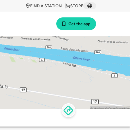
FIND A STATION
STORE
Get the app