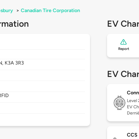
sbury
>
Canadian Tire Corporation
rmation
EV Char
Report
N,
K3A 3R3
EV Char
Conn
RFID
Level
EV Ch
Derniè
CCS