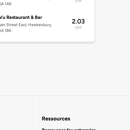
KM
6A 1A9
Vu Restaurant & Bar
2.03
in Street East, Hawkesbury,
KM
6A 1B6
Ressources