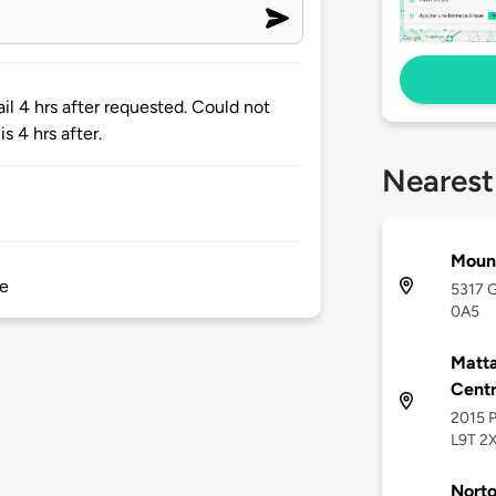
l 4 hrs after requested. Could not
s 4 hrs after.
Nearest
Moun
se
5317 G
0A5
Matta
Cent
2015 P
L9T 2
Norto