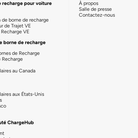
e recharge pour voiture
À propos
Salle de presse
Contactez-nous
n de borne de recharge
ur de Trajet VE
la Recharge VE
e borne de recharge
ornes de Recharge
e Recharge
laires au Canada
laires aux États-Unis
s
sco
té ChargeHub
nt