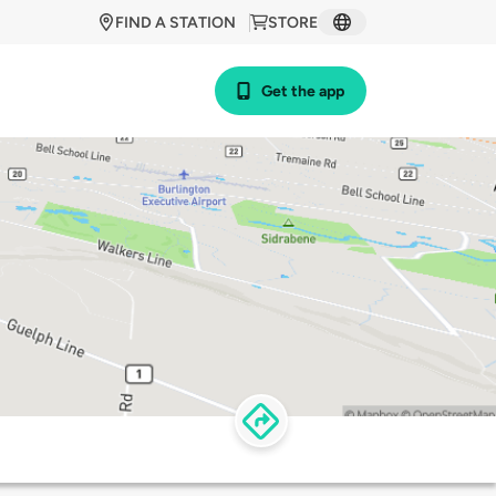
FIND A STATION
STORE
Get the app