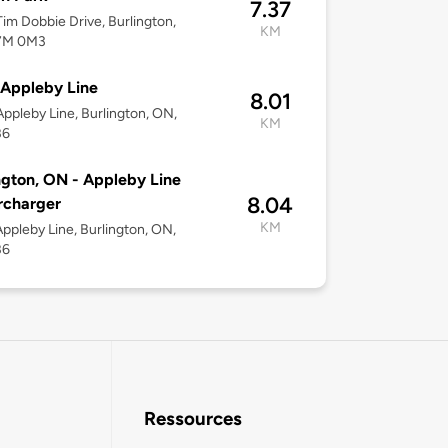
7.37
im Dobbie Drive, Burlington,
KM
7M 0M3
Appleby Line
8.01
ppleby Line, Burlington, ON,
KM
B6
ngton, ON - Appleby Line
8.04
rcharger
KM
ppleby Line, Burlington, ON,
B6
Ressources