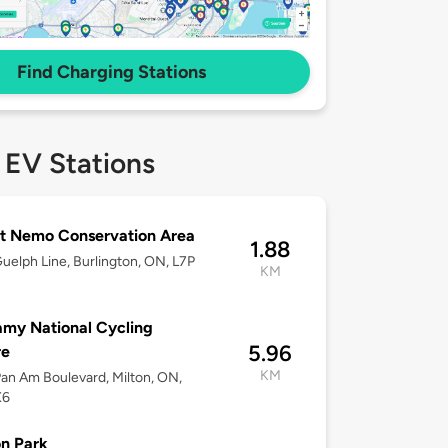
Find Charging Stations
 EV Stations
t Nemo Conservation Area
1.88
uelph Line, Burlington, ON, L7P
KM
my National Cycling
5.96
re
KM
an Am Boulevard, Milton, ON,
X6
n Park