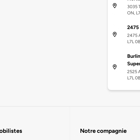
3035 T
ON, L
2475 
2475 A
L7L 0
Burli
Supe
2525 A
L7L 0
bilistes
Notre compagnie