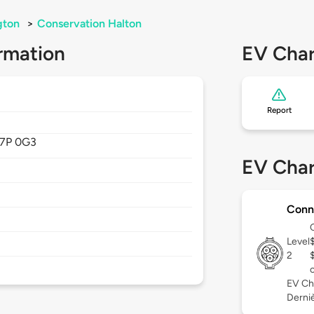
gton
>
Conservation Halton
rmation
EV Char
Report
L7P 0G3
EV Char
Conn
Level
2
EV Ch
Dernièr