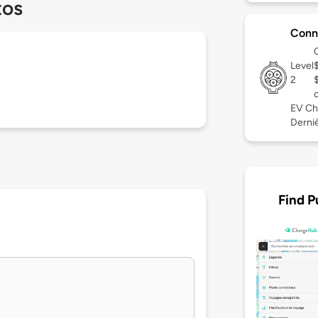
tos
Conn
Level
2
EV Ch
Derniè
Find P