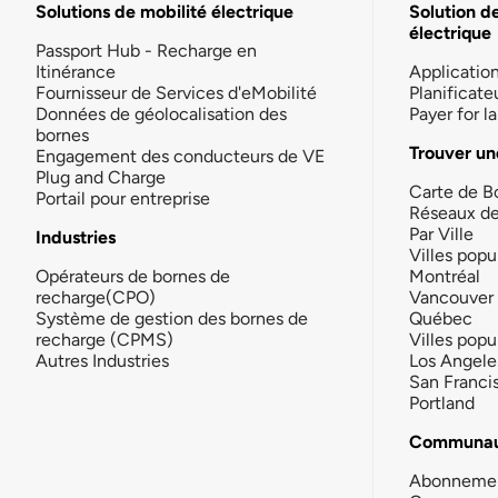
Solutions de mobilité électrique
Solution d
électrique
Passport Hub - Recharge en
Itinérance
Applicatio
Fournisseur de Services d'eMobilité
Planificate
Données de géolocalisation des
Payer for 
bornes
Trouver un
Engagement des conducteurs de VE
Plug and Charge
Carte de B
Portail pour entreprise
Réseaux d
Par Ville
Industries
Villes popu
Opérateurs de bornes de
Montréal
recharge(CPO)
Vancouver
Système de gestion des bornes de
Québec
recharge (CPMS)
Villes popu
Autres Industries
Los Angele
San Franci
Portland
Communau
Abonneme