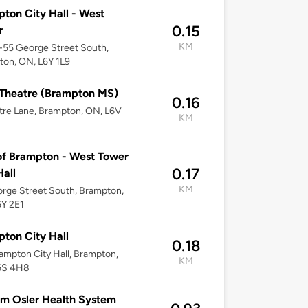
ton City Hall - West
0.15
r
KM
9-55 George Street South,
on, ON, L6Y 1L9
Theatre (Brampton MS)
0.16
tre Lane, Brampton, ON, L6V
KM
of Brampton - West Tower
0.17
Hall
KM
rge Street South, Brampton,
6Y 2E1
ton City Hall
0.18
rampton City Hall, Brampton,
KM
6S 4H8
am Osler Health System