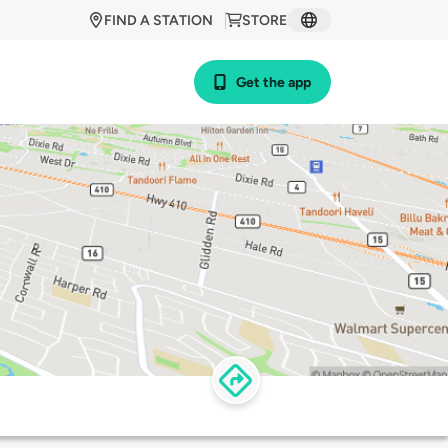
FIND A STATION
STORE
Get the app