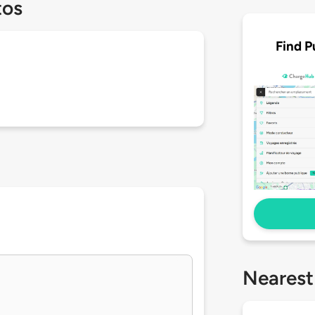
tos
Find P
Nearest