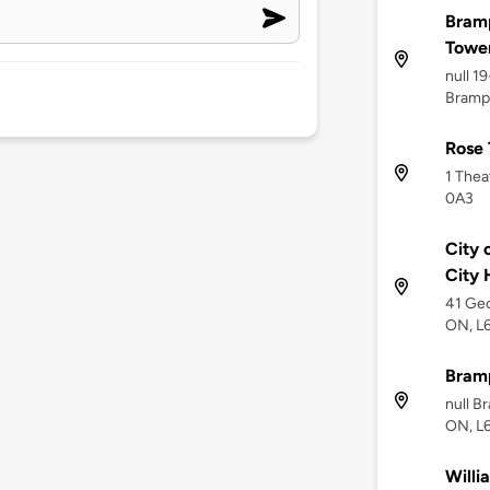
Bramp
Towe
null 1
Brampt
Rose 
1 Thea
0A3
City 
City 
41 Geo
ON, L
Bramp
null B
ON, L
Willi