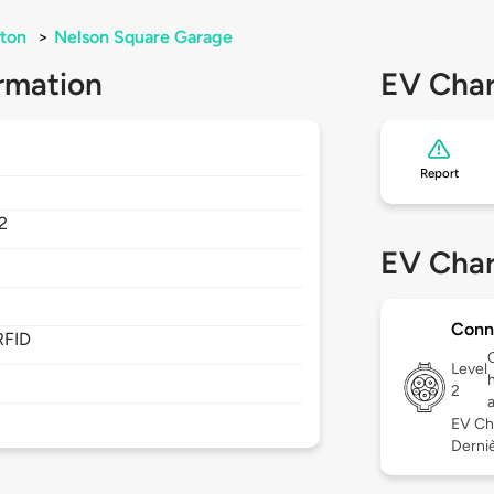
ton
>
Nelson Square Garage
rmation
EV Char
Report
2
EV Char
Conn
RFID
Level
2
EV Ch
Derniè