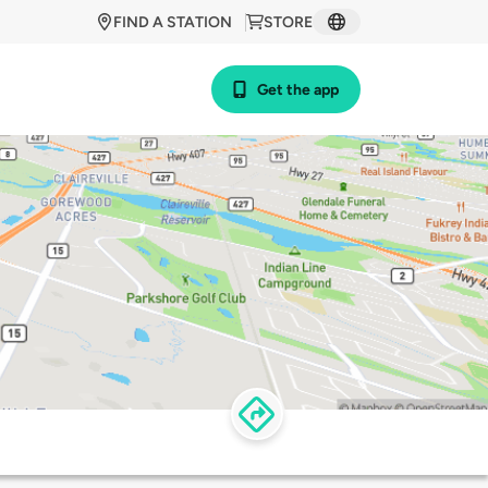
FIND A STATION
STORE
Get the app