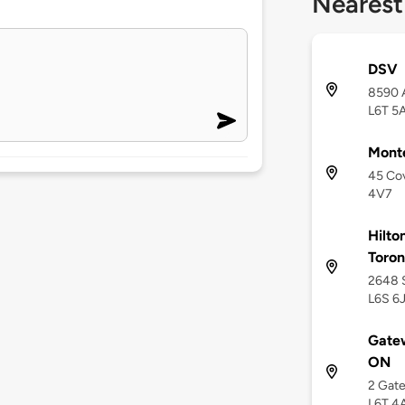
Nearest
DSV
8590 A
L6T 5
Monte
45 Cov
4V7
Hilto
Toro
2648 
L6S 6
Gatew
ON
2 Gate
L6T 4