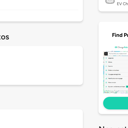
EV Ch
Find P
tos