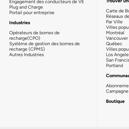
Trouver un
Engagement des conducteurs de VE
Plug and Charge
Carte de B
Portail pour entreprise
Réseaux d
Par Ville
Industries
Villes popu
Opérateurs de bornes de
Montréal
recharge(CPO)
Vancouver
Système de gestion des bornes de
Québec
recharge (CPMS)
Villes popu
Autres Industries
Los Angele
San Franci
Portland
Communau
Abonneme
Campagne 
Boutique