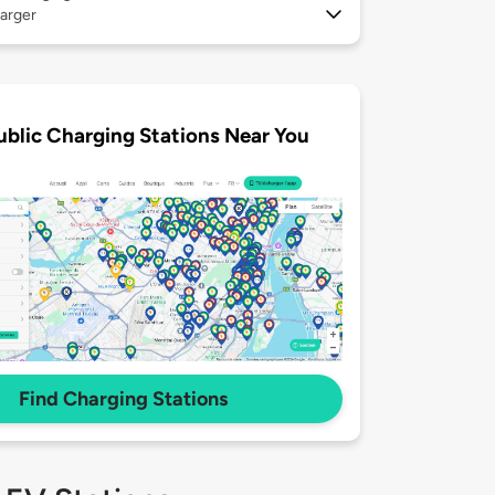
arger
ublic Charging Stations Near You
Find Charging Stations