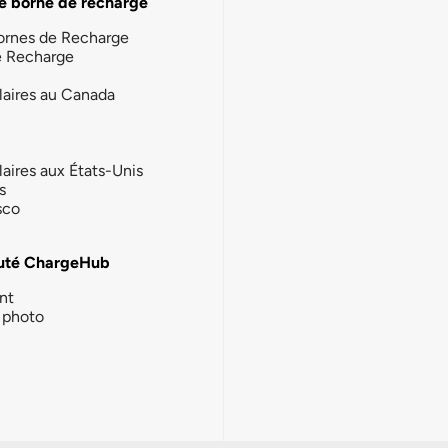
e borne de recharge
ornes de Recharge
e Recharge
laires au Canada
laires aux États-Unis
s
sco
té ChargeHub
nt
photo