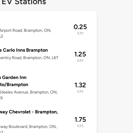
 EV Stations
0.25
irport Road, Brampton, ON,
KM
A3
 Carlo Inns Brampton
1.25
entry Road, Brampton, ON, L6T
KM
n Garden Inn
1.32
nto/Brampton
KM
Steeles Avenue, Brampton, ON,
J9
ay Chevrolet - Brampton,
1.75
KM
way Boulevard, Brampton, ON,
A7