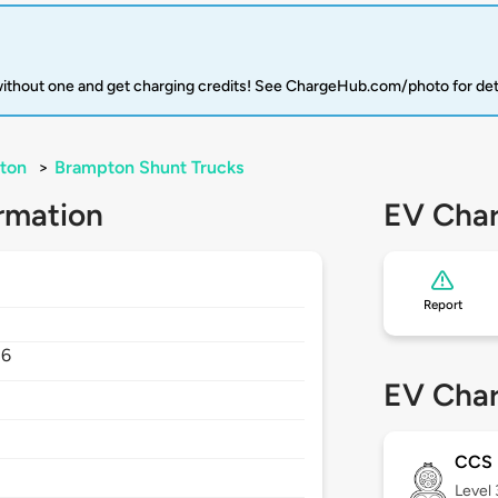
 without one and get charging credits! See ChargeHub.com/photo for det
ton
>
Brampton Shunt Trucks
rmation
EV Char
Report
B6
EV Char
CCS
Level