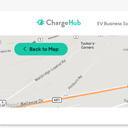
EV Business So
Back to Map