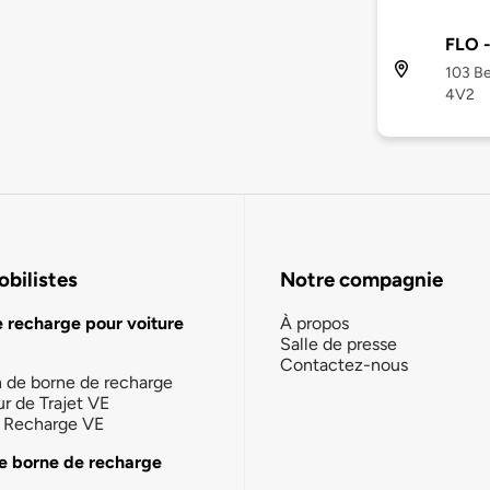
FLO -
103 Be
4V2
bilistes
Notre compagnie
e recharge pour voiture
À propos
Salle de presse
Contactez-nous
n de borne de recharge
ur de Trajet VE
la Recharge VE
e borne de recharge