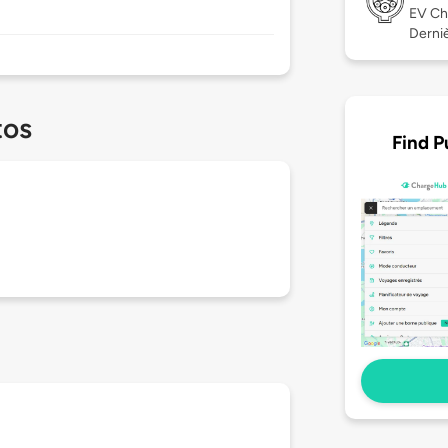
EV Ch
Derniè
tos
Find P