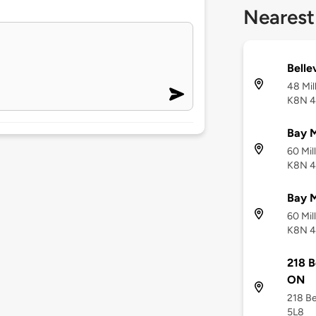
Nearest
Belle
48 Mil
K8N 
Bay 
60 Mil
K8N 
Bay 
60 Mil
K8N 
218 B
ON
218 Be
5L8