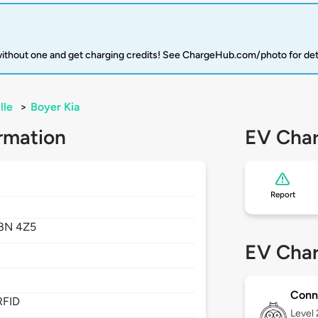
 without one and get charging credits! See ChargeHub.com/photo for det
lle
>
Boyer Kia
rmation
EV Char
Report
8N 4Z5
EV Char
Conn
RFID
Level