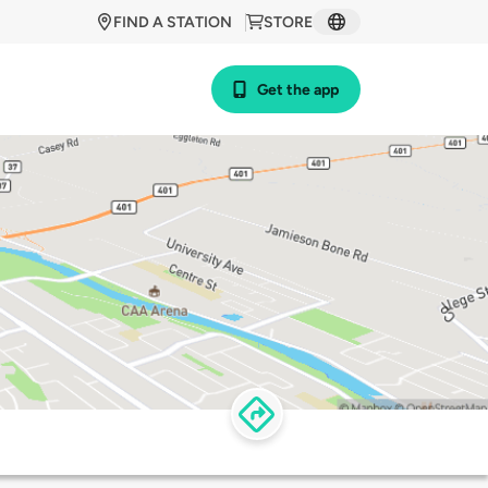
FIND A STATION
STORE
Get the app