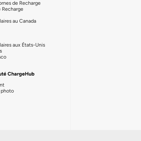
ornes de Recharge
e Recharge
laires au Canada
laires aux États-Unis
s
sco
té ChargeHub
nt
photo