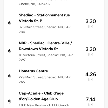
Chêne, NB, E4P 4K6
Shediac - Stationnement rue
3.30
Victoria St. P
KM
375 Main Street, Shediac, NB, E4P
2B4
NBP - Shediac | Centre-Ville /
3.30
Downtown Victoria St
KM
16 Victoria Street, Shediac, NB, E4P
2W7
Homarus Centre
4.26
229 Main Street, Shediac, NB, E4P
KM
2A5
Cap-Acadie - Club d'âge
7.14
d'or/Golden Age Club
KM
1360 New Brunswick 133, Grand-