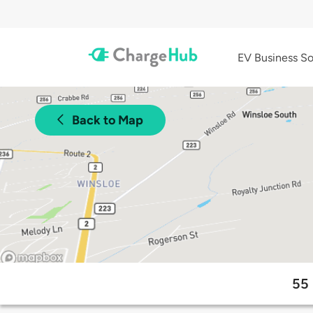
EV Business So
Back to Map
55 