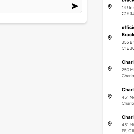
14 Uni
C1E 3
effic
Brack
355 Br
C1E 3
Charl
250 Ma
Charlo
Charl
451 M
Charlo
Charl
451 Mt
PE, C1