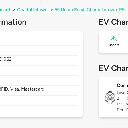
ouard
>
Charlottetown
>
55 Union Road, Charlottetown, PE
rmation
EV Char
Report
C 0S2
EV Char
Conn
FID, Visa, Mastercard
Level
2
EV Ch
Derniè