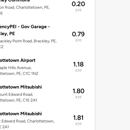
0.20
on Road, Charlottetown, PE,
KM
J6
iencyPEI - Gov Garage -
0.79
ley, PE
KM
ackley Point Road, Brackley, PE,
C2
ottetown Airport
1.18
ple Hills Avenue,
KM
ttetown, PE, C1C 1N2
ottetown Mitsubishi
1.80
ount Edward Road,
KM
ttetown, PE, C1E 2A1
ottetown Mitsubishi
1.81
 Edward Road, Charlottetown,
KM
E 2A1