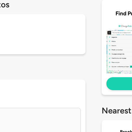
tos
Find P
Nearest
Brac