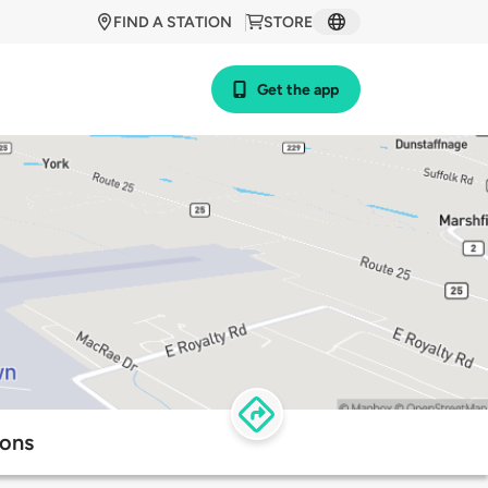
FIND A STATION
STORE
Get the app
ions