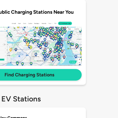
ublic Charging Stations Near You
Find Charging Stations
 EV Stations
kley Commons