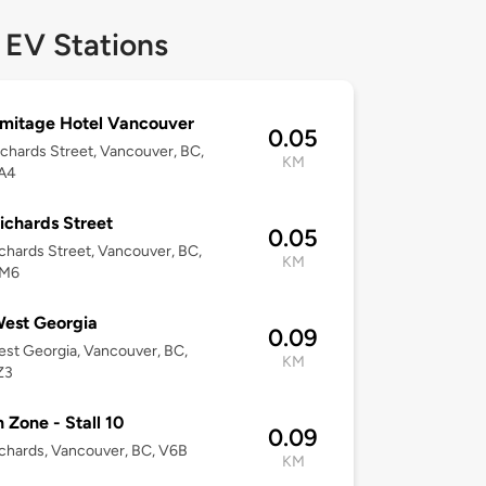
 EV Stations
mitage Hotel Vancouver
0.05
chards Street, Vancouver, BC,
KM
A4
ichards Street
0.05
chards Street, Vancouver, BC,
KM
0M6
est Georgia
0.09
st Georgia, Vancouver, BC,
KM
Z3
 Zone - Stall 10
0.09
chards, Vancouver, BC, V6B
KM