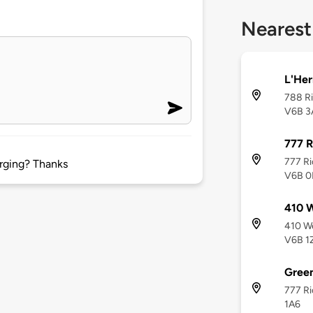
Nearest
L'Her
788 Ri
V6B 3
777 R
777 Ri
arging? Thanks
V6B 
410 W
410 We
V6B 1
Green
777 Ri
1A6