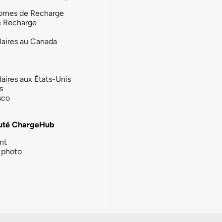
ornes de Recharge
e Recharge
laires au Canada
laires aux États-Unis
s
sco
té ChargeHub
nt
photo