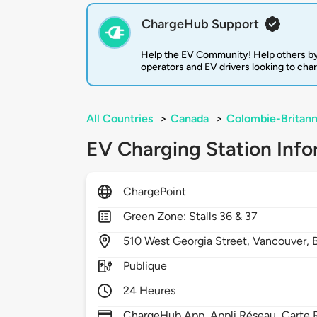
ChargeHub Support
Help the EV Community! Help others by
operators and EV drivers looking to cha
All Countries
>
Canada
>
Colombie-Britann
EV Charging Station Info
ChargePoint
Green Zone: Stalls 36 & 37
510
West Georgia Street,
Vancouver,
Publique
24 Heures
ChargeHub App, Appli Réseau, Carte R