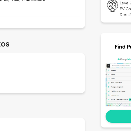
Level
EV Ch
Derniè
tos
Find P