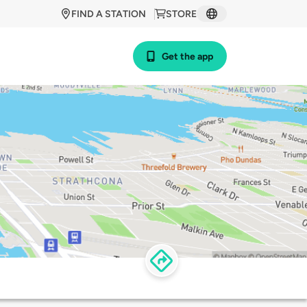
FIND A STATION
STORE
Get the app