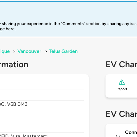
 sharing your experience in the "Comments" section by sharing any is
rge here.
ique
>
Vancouver
>
Telus Garden
rmation
EV Char
Report
BC,
V6B 0M3
EV Char
Conn
FID, Visa, Mastercard