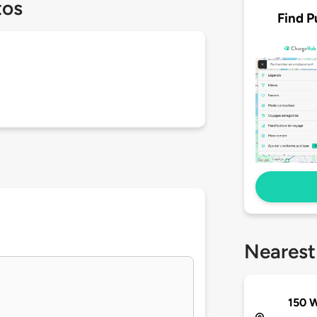
tos
Find P
Nearest
150 W