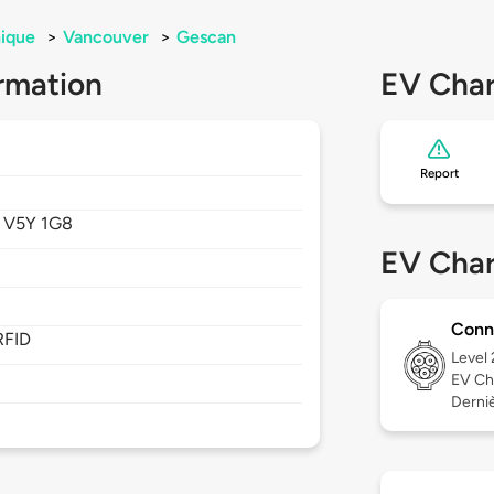
ique
>
Vancouver
>
Gescan
rmation
EV Char
Report
,
V5Y 1G8
EV Char
Conn
RFID
Level
EV Ch
Derniè