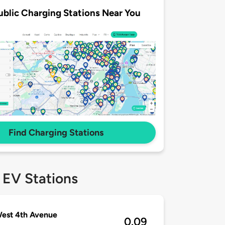
ublic Charging Stations Near You
Find Charging Stations
 EV Stations
est 4th Avenue
0.09