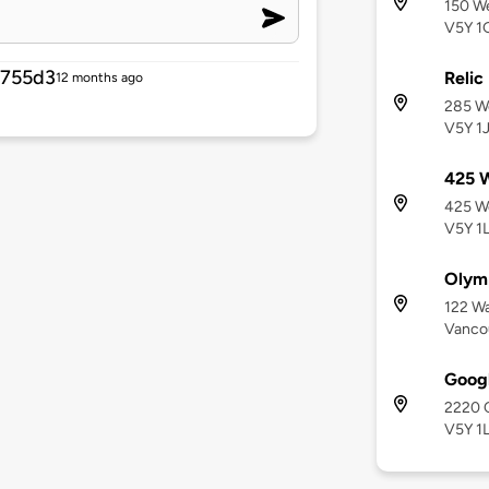
150 We
V5Y 1
a755d3
Relic
12 months ago
285 We
V5Y 1
425 W
425 We
V5Y 1
Olymp
122 Wa
Vanco
Goog
2220 C
V5Y 1