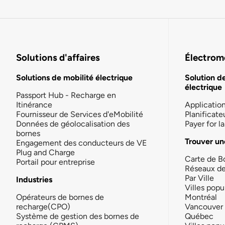
Solutions d'affaires
Électromo
Solutions de mobilité électrique
Solution d
électrique
Passport Hub - Recharge en
Itinérance
Applicatio
Fournisseur de Services d'eMobilité
Planificate
Données de géolocalisation des
Payer for 
bornes
Trouver un
Engagement des conducteurs de VE
Plug and Charge
Carte de B
Portail pour entreprise
Réseaux d
Par Ville
Industries
Villes popu
Opérateurs de bornes de
Montréal
recharge(CPO)
Vancouver
Système de gestion des bornes de
Québec