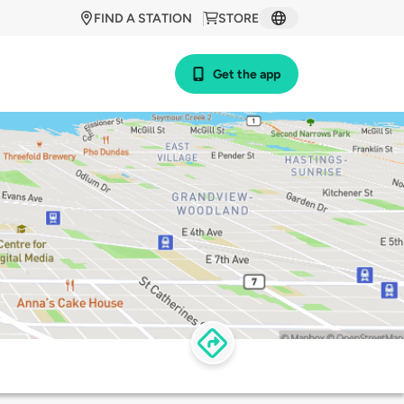
FIND A STATION
STORE
Get the app