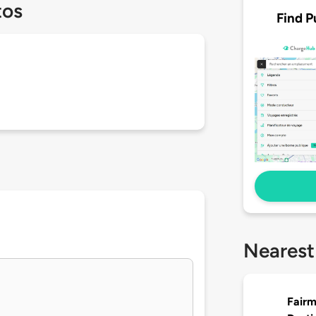
tos
Find P
Nearest
Fairm