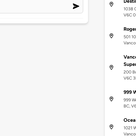
Desti
1038 C
V6C 0
Roge
501 10
Vanco
Vanco
Supe
200 Bu
V6C 3
999 W
999 We
BC, V
Ocean
1021 W
Vanco