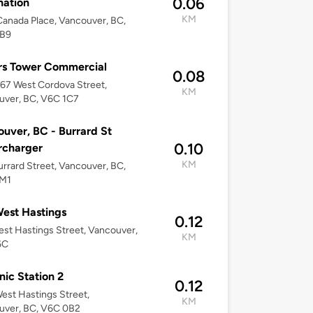
0.06
nation
KM
anada Place, Vancouver, BC,
B9
rs Tower Commercial
0.08
67 West Cordova Street,
KM
uver, BC, V6C 1C7
uver, BC - Burrard St
0.10
rcharger
KM
rrard Street, Vancouver, BC,
M1
est Hastings
0.12
st Hastings Street, Vancouver,
KM
6C
ic Station 2
0.12
est Hastings Street,
KM
uver, BC, V6C 0B2