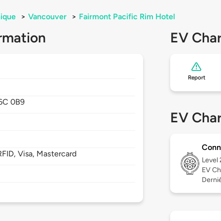
ique
>
Vancouver
>
Fairmont Pacific Rim Hotel
rmation
EV Char
Report
6C 0B9
EV Char
Conn
FID, Visa, Mastercard
Level
EV Ch
Derniè