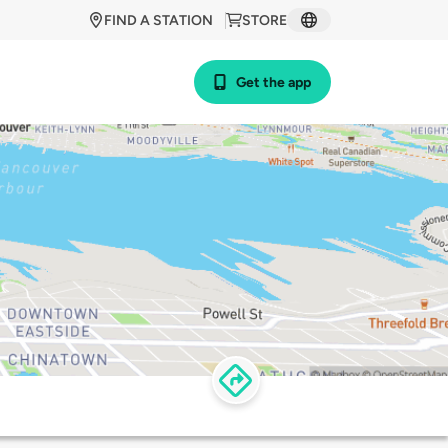
FIND A STATION
STORE
Get the app