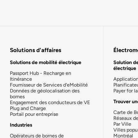
Solutions d'affaires
Électromo
Solutions de mobilité électrique
Solution d
électrique
Passport Hub - Recharge en
Itinérance
Applicatio
Fournisseur de Services d'eMobilité
Planificate
Données de géolocalisation des
Payer for 
bornes
Trouver un
Engagement des conducteurs de VE
Plug and Charge
Carte de B
Portail pour entreprise
Réseaux d
Par Ville
Industries
Villes popu
Opérateurs de bornes de
Montréal