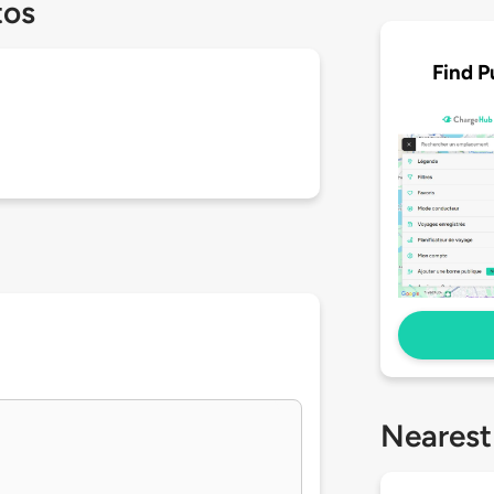
tos
Find P
Nearest