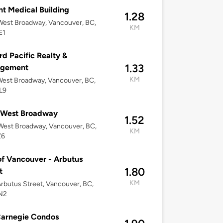
t Medical Building
1.28
est Broadway, Vancouver, BC,
KM
E1
rd Pacific Realty &
1.33
gement
KM
est Broadway, Vancouver, BC,
L9
 West Broadway
1.52
West Broadway, Vancouver, BC,
KM
Z6
of Vancouver - Arbutus
1.80
t
KM
rbutus Street, Vancouver, BC,
N2
Carnegie Condos