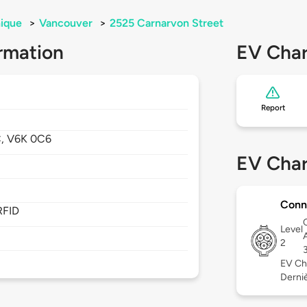
ique
>
Vancouver
>
2525 Carnarvon Street
rmation
EV Char
Report
C,
V6K 0C6
EV Char
Conn
RFID
Level
2
EV Ch
Derniè