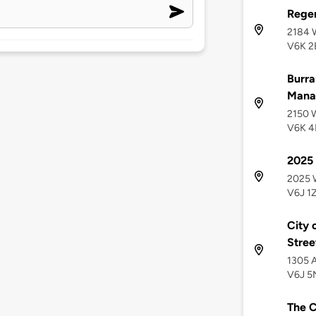
Regen
2184 W
V6K 2
Burra
Mana
2150 W
V6K 4
2025
2025 
V6J 1
City 
Stree
1305 A
V6J 5
The 