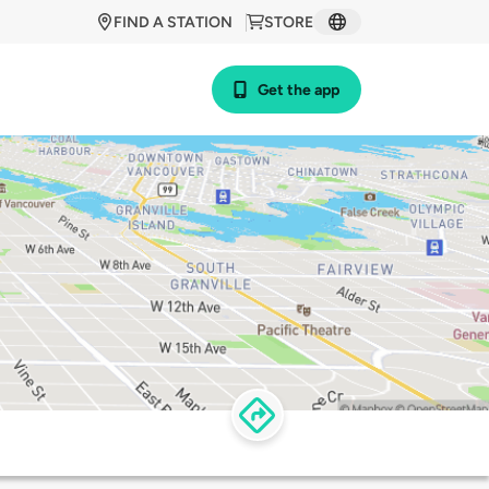
FIND A STATION
STORE
Get the app