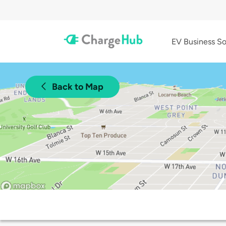
EV Business So
Back to Map