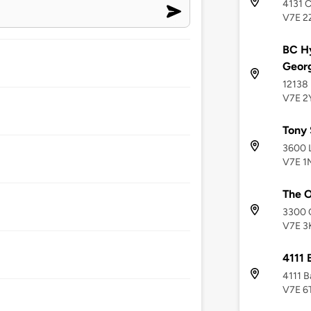
4131 C
V7E 2
BC Hy
Geor
12138 
V7E 2
Tony 
3600 
V7E 1
The 
3300 
V7E 3
4111 
4111 B
V7E 6