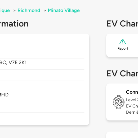
ique
>
Richmond
>
Minato Village
rmation
EV Char
Report
BC,
V7E 2K1
EV Char
Conn
RFID
Level
EV Ch
Derniè