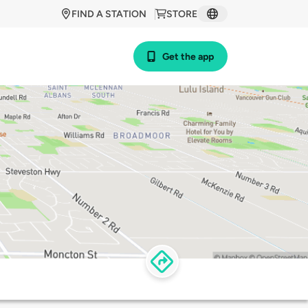
FIND A STATION
STORE
Get the app