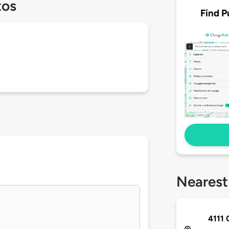
tos
Find P
Nearest
4111 