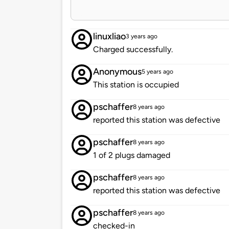
linuxliao
3 years ago
Charged successfully.
Anonymous
5 years ago
This station is occupied
pschaffer
8 years ago
reported this station was defective
pschaffer
8 years ago
1 of 2 plugs damaged
pschaffer
8 years ago
reported this station was defective
pschaffer
8 years ago
checked-in