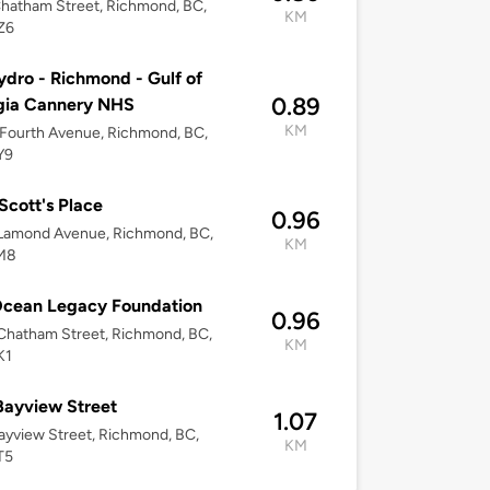
hatham Street, Richmond, BC,
KM
Z6
dro - Richmond - Gulf of
0.89
gia Cannery NHS
KM
Fourth Avenue, Richmond, BC,
Y9
Scott's Place
0.96
Lamond Avenue, Richmond, BC,
KM
M8
Ocean Legacy Foundation
0.96
Chatham Street, Richmond, BC,
KM
K1
Bayview Street
1.07
ayview Street, Richmond, BC,
KM
T5