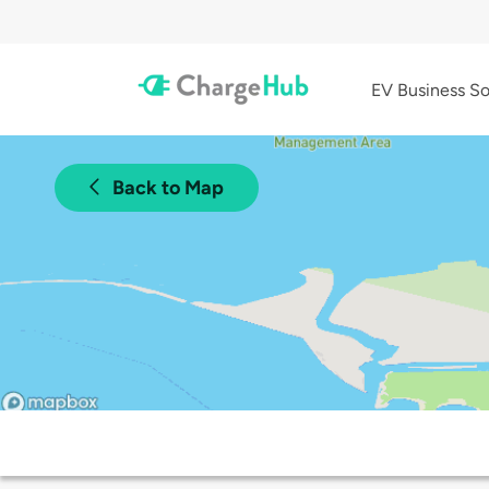
EV Business So
Back to Map