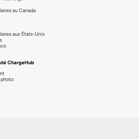
laires au Canada
laires aux États-Unis
s
sco
té ChargeHub
nt
photo