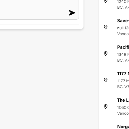
1240 M
BC, V
Save
null 1
Vancou
Pacif
1348 M
BC, V
1177 
1177 M
BC, V7
The L
1060 C
Vanco
Norga