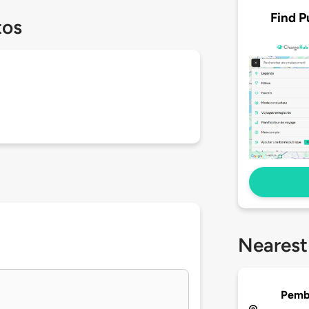
Find P
tos
Nearest
Pemb