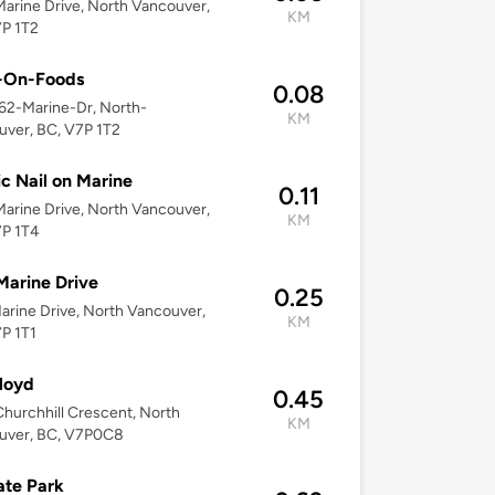
arine Drive, North Vancouver,
KM
7P 1T2
-On-Foods
0.08
262-Marine-Dr, North-
KM
ver, BC, V7P 1T2
ic Nail on Marine
0.11
arine Drive, North Vancouver,
KM
7P 1T4
Marine Drive
0.25
arine Drive, North Vancouver,
KM
P 1T1
loyd
0.45
hurchhill Crescent, North
KM
uver, BC, V7P0C8
te Park