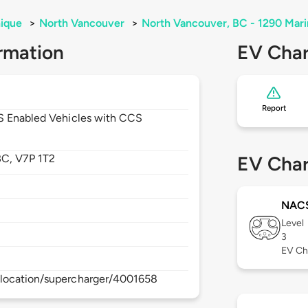
ique
>
North Vancouver
>
North Vancouver, BC - 1290 Mar
rmation
EV Char
Report
CS Enabled Vehicles with CCS
BC,
V7P 1T2
EV Char
NAC
Level
3
EV Ch
/location/supercharger/4001658