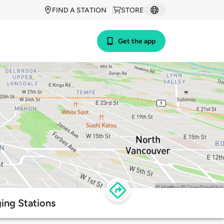
FIND A STATION
STORE
Get the app
ing Stations