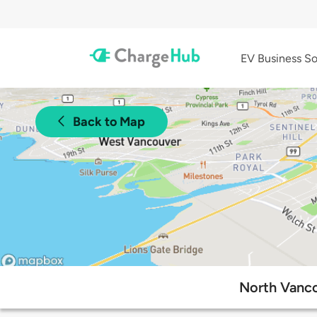
EV Business So
Back to Map
North Vanco