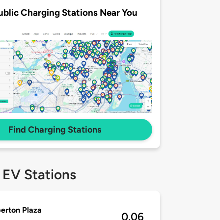
ublic Charging Stations Near You
Find Charging Stations
 EV Stations
erton Plaza
0.06