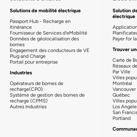
Solutions de mobilité électrique
Solution d
électrique
Passport Hub - Recharge en
Itinérance
Applicatio
Fournisseur de Services d'eMobilité
Planificate
Données de géolocalisation des
Payer for 
bornes
Trouver un
Engagement des conducteurs de VE
Plug and Charge
Carte de B
Portail pour entreprise
Réseaux d
Par Ville
Industries
Villes popu
Opérateurs de bornes de
Montréal
recharge(CPO)
Vancouver
Système de gestion des bornes de
Québec
recharge (CPMS)
Villes popu
Autres Industries
Los Angele
San Franci
Portland
Communau