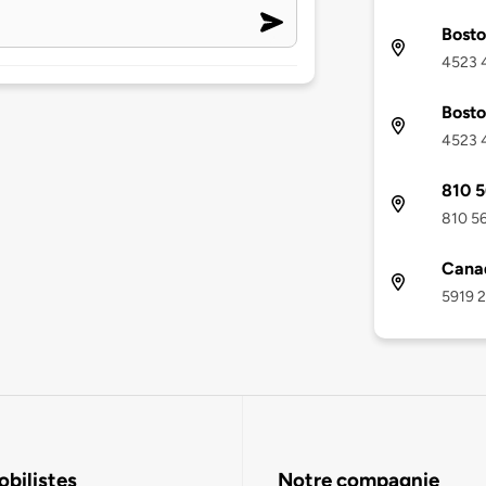
Bosto
4523 4
Bosto
4523 4
810 5
810 56
Canad
5919 2
bilistes
Notre compagnie