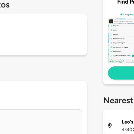
Find P
tos
Nearest
Leo's
4340 2