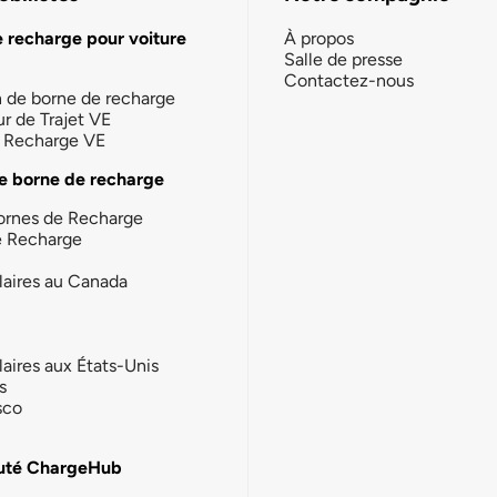
e recharge pour voiture
À propos
Salle de presse
Contactez-nous
n de borne de recharge
ur de Trajet VE
la Recharge VE
e borne de recharge
ornes de Recharge
e Recharge
laires au Canada
laires aux États-Unis
s
sco
té ChargeHub