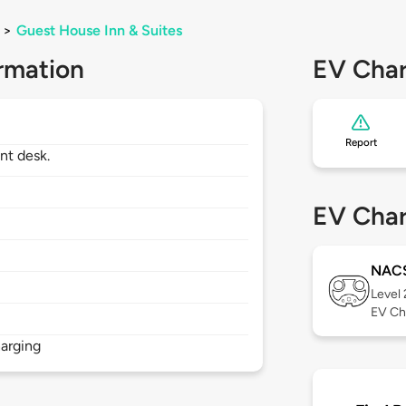
>
Guest House Inn & Suites
rmation
EV Char
Report
nt desk.
EV Char
NAC
Level
EV Ch
arging