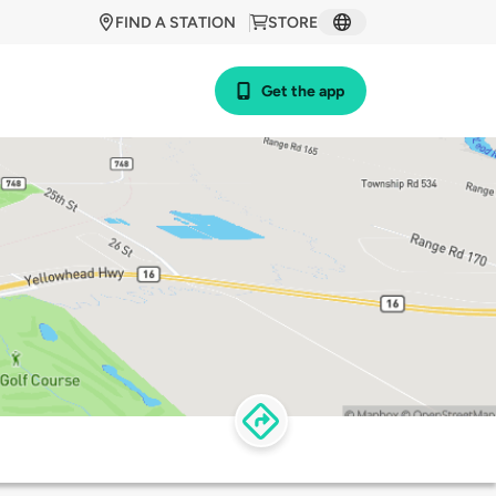
FIND A STATION
STORE
Get the app