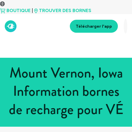
BOUTIQUE
|
TROUVER DES BORNES
Télécharger l'app
Mount Vernon, Iowa
Information bornes
de recharge pour VÉ
Tous les pays
>
États-Unis
>
Iowa
>
Mount Vernon