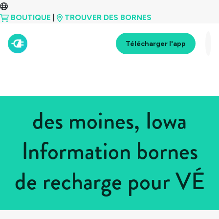
BOUTIQUE
|
TROUVER DES BORNES
Télécharger l'app
des moines, Iowa
Information bornes
de recharge pour VÉ
Tous les pays
>
États-Unis
>
Iowa
>
des moines