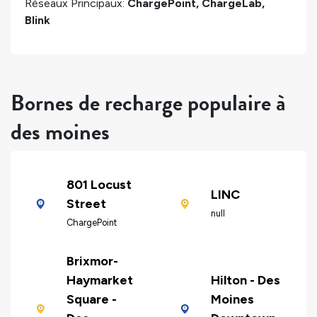
Réseaux Principaux:
ChargePoint, ChargeLab,
Blink
Bornes de recharge populaire à
des moines
801 Locust
LINC
Street
null
ChargePoint
Brixmor-
Haymarket
Hilton - Des
Square -
Moines