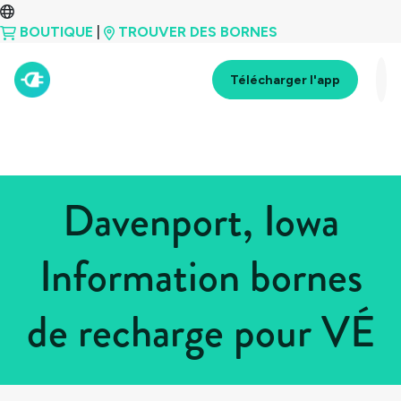
BOUTIQUE
|
TROUVER DES BORNES
Télécharger l'app
Davenport, Iowa
Information bornes
de recharge pour VÉ
Tous les pays
>
États-Unis
>
Iowa
>
Davenport