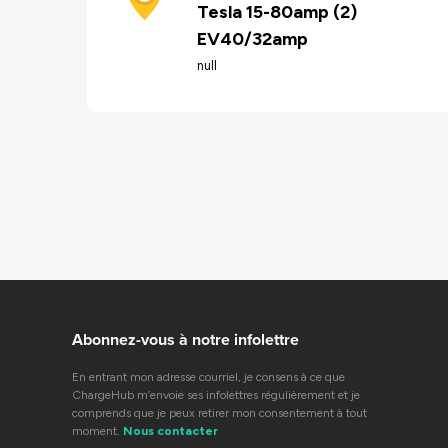
Tesla 15-80amp (2)
EV40/32amp
null
Abonnez-vous à notre infolettre
En entrant mon adresse courriel, je consens à ce que
ChargeHub m’envoie ses infolettres régulièrement et je
comprends que je peux retirer mon consentement à tout
moment.
Nous contacter