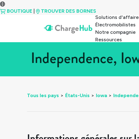
BOUTIQUE
|
TROUVER DES BORNES
Solutions d'affaire
Électromobilistes
Notre compagnie
Ressources
Independence, Iow
Tous les pays
>
États-Unis
>
Iowa
>
Independe
Informations générales sur l