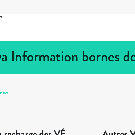
s
a Information bornes d
nce
a recharge des VÉ
Autres V