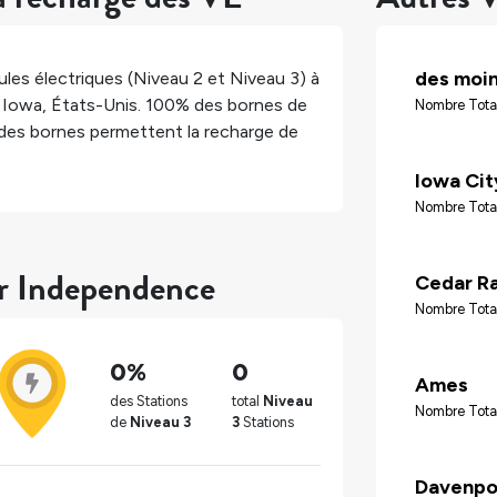
des moi
les électriques (Niveau 2 et Niveau 3) à
,
Iowa
,
États-Unis
.
100%
des bornes de
Nombre Total
des bornes permettent la recharge de
Iowa Cit
Nombre Tota
ur Independence
Cedar R
Nombre Tota
0%
0
Ames
des Stations
total
Niveau
Nombre Tota
de
Niveau 3
3
Stations
Davenpo