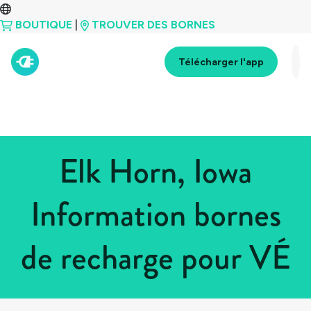
BOUTIQUE
|
TROUVER DES BORNES
Télécharger l'app
Elk Horn, Iowa
Information bornes
de recharge pour VÉ
Tous les pays
>
États-Unis
>
Iowa
>
Elk Horn