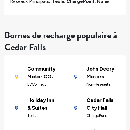
Réseaux Principaux:
Tesla, ChargePoint, None
Bornes de recharge populaire à
Cedar Falls
Community
John Deery
Motor CO.
Motors
EVConnect
Non-Réseauté
Holiday Inn
Cedar Falls
& Suites
City Hall
Tesla
ChargePoint