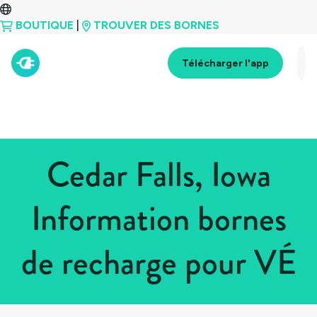
BOUTIQUE
|
TROUVER DES BORNES
Télécharger l'app
Cedar Falls, Iowa
Information bornes
de recharge pour VÉ
Tous les pays
>
États-Unis
>
Iowa
>
Cedar Falls