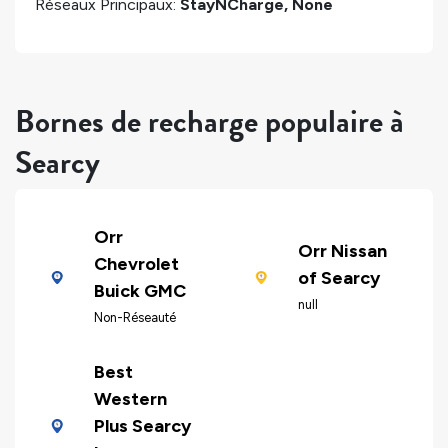
Réseaux Principaux:
StayNCharge, None
Bornes de recharge populaire à
Searcy
Orr
Orr Nissan
Chevrolet
of Searcy
Buick GMC
null
Non-Réseauté
Best
Western
Plus Searcy