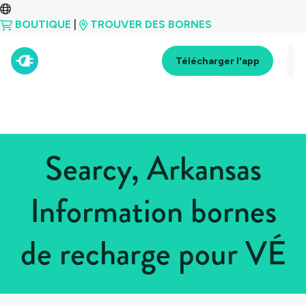
BOUTIQUE
|
TROUVER DES BORNES
Télécharger l'app
Searcy, Arkansas
Information bornes
de recharge pour VÉ
Tous les pays
>
États-Unis
>
Arkansas
>
Searcy