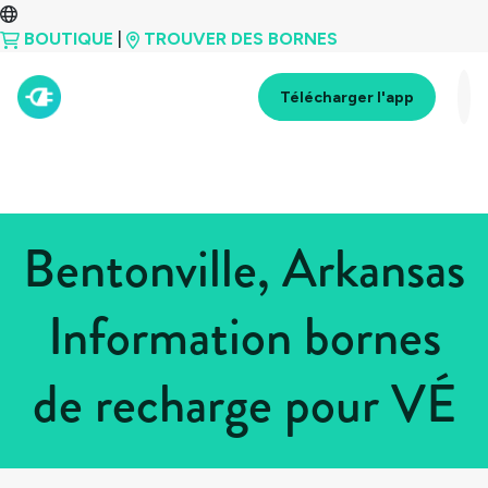
BOUTIQUE
|
TROUVER DES BORNES
Télécharger l'app
Bentonville, Arkansas
Information bornes
de recharge pour VÉ
Tous les pays
>
États-Unis
>
Arkansas
>
Bentonville