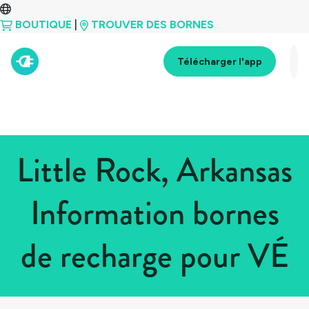
BOUTIQUE
|
TROUVER DES BORNES
Télécharger l'app
Little Rock, Arkansas
Information bornes
de recharge pour VÉ
Tous les pays
>
États-Unis
>
Arkansas
>
Little Rock