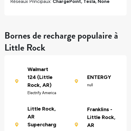
Réseaux Principaux:
ChargePoint, Tesla, None
Bornes de recharge populaire à
Little Rock
Walmart
124 (Little
ENTERGY
Rock, AR)
null
Electrify America
Little Rock,
Franklins -
AR
Little Rock,
Supercharg
AR