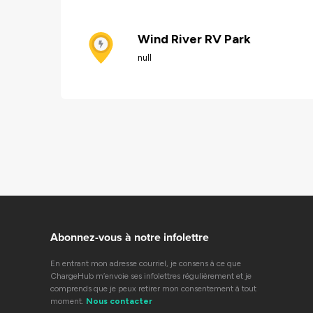
Wind River RV Park
null
Abonnez-vous à notre infolettre
En entrant mon adresse courriel, je consens à ce que
ChargeHub m’envoie ses infolettres régulièrement et je
comprends que je peux retirer mon consentement à tout
moment.
Nous contacter