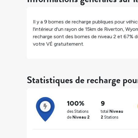
Il y a
9
bornes de recharge publiques pour véhicu
l'intérieur d'un rayon de 15km de
Riverton
,
Wyom
recharge sont des bornes de niveau 2 et
67%
d
votre VÉ gratuitement.
Statistiques de recharge pou
100%
9
des Stations
total
Niveau
de
Niveau 2
2
Stations