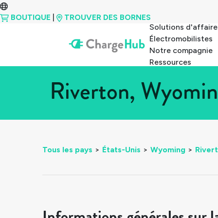
BOUTIQUE
|
TROUVER DES BORNES
Solutions d'affaire
Électromobilistes
Notre compagnie
Ressources
Riverton, Wyomin
Tous les pays
>
États-Unis
>
Wyoming
>
River
Informations générales sur l