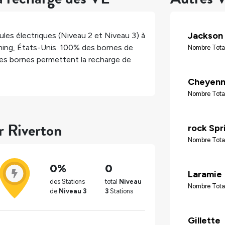
Jackson
les électriques (Niveau 2 et Niveau 3) à
ing
,
États-Unis
.
100%
des bornes de
Nombre Tota
es bornes permettent la recharge de
Cheyen
Nombre Tota
r Riverton
rock Spr
Nombre Tota
0%
0
Laramie
des Stations
total
Niveau
Nombre Tota
de
Niveau 3
3
Stations
Gillette