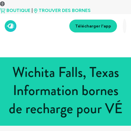
BOUTIQUE
|
TROUVER DES BORNES
Télécharger l'app
Wichita Falls, Texas
Information bornes
de recharge pour VÉ
Tous les pays
>
États-Unis
>
Texas
>
Wichita Falls