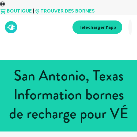
BOUTIQUE
|
TROUVER DES BORNES
Télécharger l'app
San Antonio, Texas
Information bornes
de recharge pour VÉ
Tous les pays
>
États-Unis
>
Texas
>
San Antonio