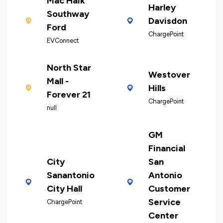
Mac Haik
Harley
Southway
Davisdon
Ford
ChargePoint
EVConnect
North Star
Westover
Mall -
Hills
Forever 21
ChargePoint
null
GM
Financial
City
San
Sanantonio
Antonio
City Hall
Customer
Service
ChargePoint
Center