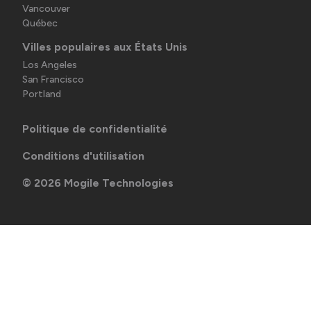
Vancouver
Québec
Villes populaires aux États Unis
Los Angeles
San Francisco
Portland
Politique de confidentialité
Conditions d'utilisation
©
2026
Mogile Technologies