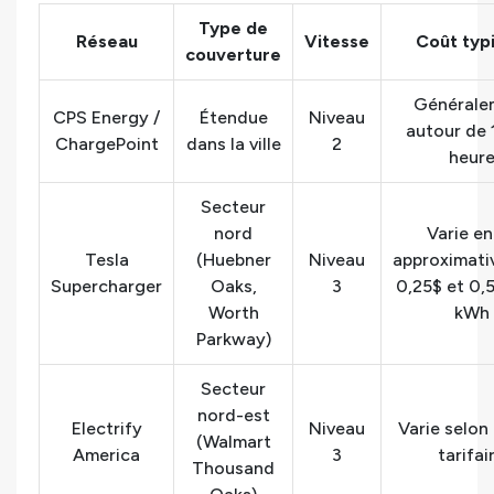
Type de
Réseau
Vitesse
Coût typ
couverture
Générale
CPS Energy /
Étendue
Niveau
autour de 
ChargePoint
dans la ville
2
heur
Secteur
nord
Varie en
Tesla
(Huebner
Niveau
approximat
Supercharger
Oaks,
3
0,25$ et 0,
Worth
kWh
Parkway)
Secteur
nord-est
Electrify
Niveau
Varie selon 
(Walmart
America
3
tarifai
Thousand