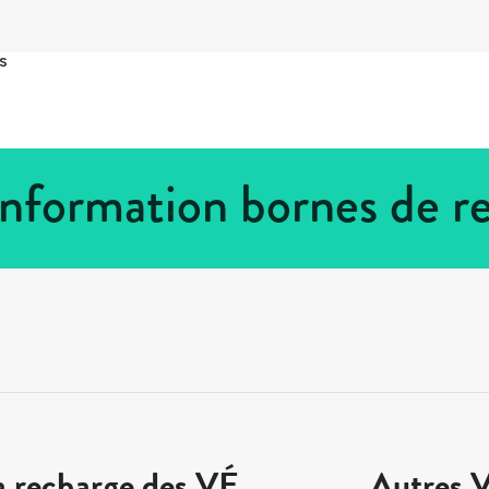
s
Information bornes de 
a recharge des VÉ
Autres V