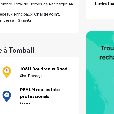
ombre Total de Bornes de Recharge:
34
Nombre Tota
éseaux Principaux:
ChargePoint,
niversal, Graviti
e à Tomball
10811 Boudreaux Road
Shell Recharge
REALM real estate
professionals
Graviti