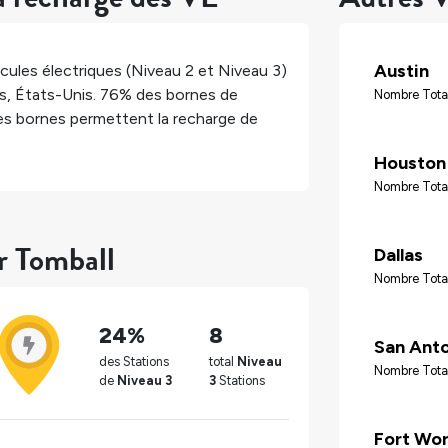
Austin
cules électriques (Niveau 2 et Niveau 3)
s
,
États-Unis
.
76%
des bornes de
Nombre Total
s bornes permettent la recharge de
Houston
Nombre Tota
r Tomball
Dallas
Nombre Tota
24%
8
San Ant
des Stations
total
Niveau
Nombre Tota
de
Niveau 3
3
Stations
Fort Wo