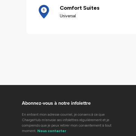
Comfort Suites
Universal
Abonnez-vous à notre infolettre
En entrant mon adresse courriel, je consens à ce que
ChargeHub m’envoie ses infolettres régulièrement et je
comprends que je peux retirer mon consentement à tout
moment.
Nous contacter