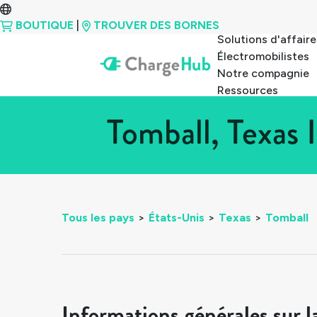
BOUTIQUE
|
TROUVER DES BORNES
Solutions d'affaire
Électromobilistes
Notre compagnie
Ressources
Tomball, Texas 
Tous les pays
>
États-Unis
>
Texas
>
Tomball
Informations générales sur l