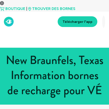
BOUTIQUE
|
TROUVER DES BORNES
Télécharger l'app
New Braunfels, Texas
Information bornes
de recharge pour VÉ
Tous les pays
>
États-Unis
>
Texas
>
New Braunfels