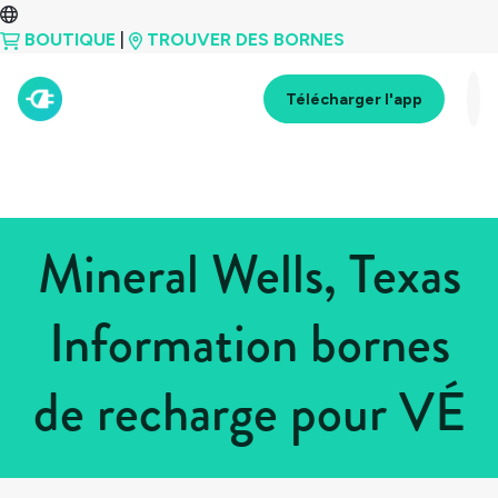
BOUTIQUE
|
TROUVER DES BORNES
Télécharger l'app
Mineral Wells, Texas
Information bornes
de recharge pour VÉ
Tous les pays
>
États-Unis
>
Texas
>
Mineral Wells