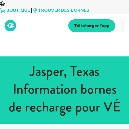
BOUTIQUE
|
TROUVER DES BORNES
Télécharger l'app
Jasper, Texas
Information bornes
de recharge pour VÉ
Tous les pays
>
États-Unis
>
Texas
>
Jasper