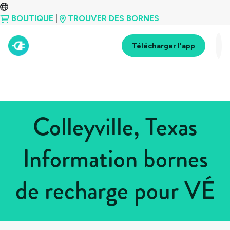
BOUTIQUE
|
TROUVER DES BORNES
Télécharger l'app
Colleyville, Texas
Information bornes
de recharge pour VÉ
Tous les pays
>
États-Unis
>
Texas
>
Colleyville