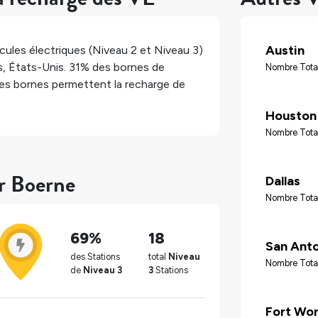
Austin
ules électriques (Niveau 2 et Niveau 3)
s
,
États-Unis
.
31%
des bornes de
Nombre Total
es bornes permettent la recharge de
Houston
Nombre Tota
ur Boerne
Dallas
Nombre Tota
69%
18
San Ant
des Stations
total
Niveau
Nombre Tota
de
Niveau 3
3
Stations
Fort Wo