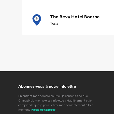
The Bevy Hotel Boerne
Tesla
Abonnez-vous à notre infolettre
En entrant mon adresse courriel, je consens à ce que
ChargeHub m’envoie ses infolettres régulièrement et je
comprends que je peux retirer mon consentement à tout
moment.
Nous contacter