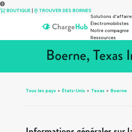
BOUTIQUE
|
TROUVER DES BORNES
Solutions d'affaire
Électromobilistes
Notre compagnie
Ressources
Boerne, Texas 
Tous les pays
>
États-Unis
>
Texas
>
Boerne
Informations générales sur l