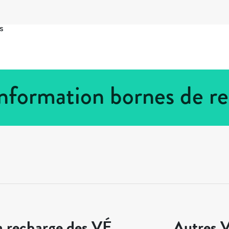
s
Information bornes de r
a recharge des VÉ
Autres V