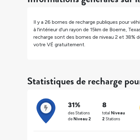
Il y a
26
bornes de recharge publiques pour véhic
à l'intérieur d'un rayon de 15km de
Boerne
,
Texa
recharge sont des bornes de niveau 2 et
38%
d
votre VÉ gratuitement.
Statistiques de recharge po
31%
8
des Stations
total
Niveau
de
Niveau 2
2
Stations