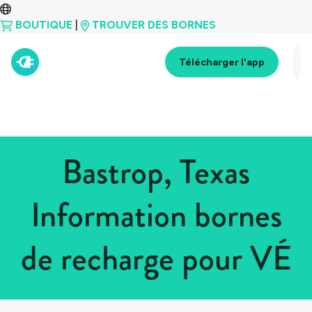
BOUTIQUE
|
TROUVER DES BORNES
Télécharger l'app
Bastrop, Texas
Information bornes
de recharge pour VÉ
Tous les pays
>
États-Unis
>
Texas
>
Bastrop