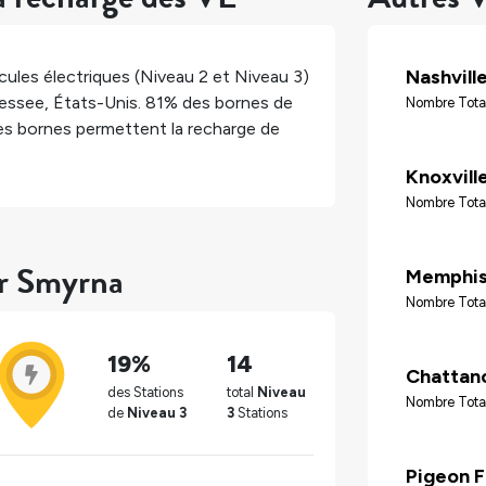
Nashvill
ules électriques (Niveau 2 et Niveau 3)
essee
,
États-Unis
.
81%
des bornes de
Nombre Tota
s bornes permettent la recharge de
Knoxvill
Nombre Tota
ur Smyrna
Memphi
Nombre Tota
19%
14
Chattan
des Stations
total
Niveau
Nombre Tota
de
Niveau 3
3
Stations
Pigeon 