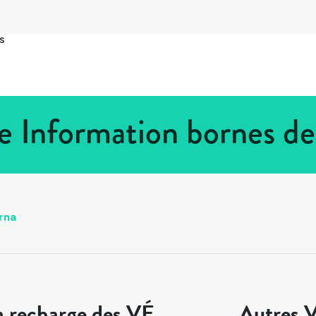
s
e Information bornes de
rna
a recharge des VÉ
Autres V