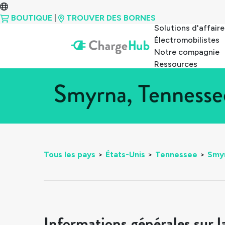
BOUTIQUE
|
TROUVER DES BORNES
Solutions d'affaire
Électromobilistes
Notre compagnie
Ressources
Smyrna, Tennesse
Tous les pays
>
États-Unis
>
Tennessee
>
Smy
Informations générales sur l