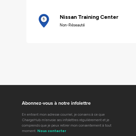
Nissan Training Center
Non-Réseauté
Abonnez-vous à notre infolettre
En entrant mon adresse courriel, je consens à ce que
ChargeHub m’envoie ses infolettres régulièrement et je
comprends que je peux retirer mon consentement à tout
moment.
Nous contacter