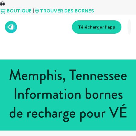
BOUTIQUE
|
TROUVER DES BORNES
Télécharger l'app
Memphis, Tennessee
Information bornes
de recharge pour VÉ
Tous les pays
>
États-Unis
>
Tennessee
>
Memphis