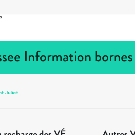
s
ssee Information bornes
t Juliet
a recharge des VÉ
Autres V