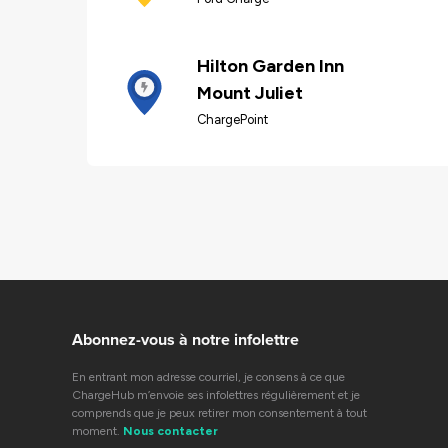
Hilton Garden Inn
Mount Juliet
ChargePoint
Abonnez-vous à notre infolettre
En entrant mon adresse courriel, je consens à ce que
ChargeHub m’envoie ses infolettres régulièrement et je
comprends que je peux retirer mon consentement à tout
moment.
Nous contacter