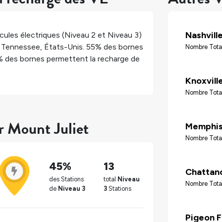
Nashvill
ules électriques (Niveau 2 et Niveau 3)
,
Tennessee
,
États-Unis
.
55%
des bornes
Nombre Tota
%
des bornes permettent la recharge de
Knoxvill
Nombre Tota
r Mount Juliet
Memphi
Nombre Tota
45%
13
Chattan
des Stations
total
Niveau
Nombre Tota
de
Niveau 3
3
Stations
Pigeon 