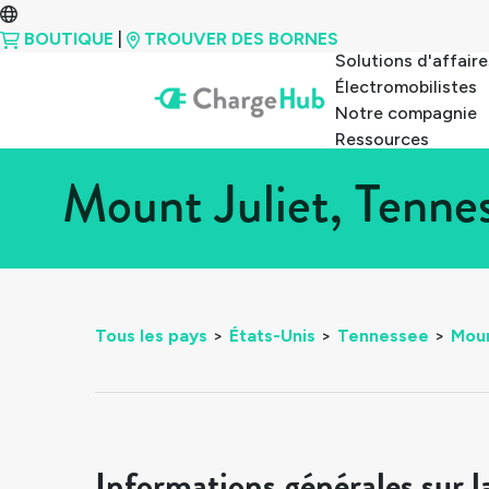
BOUTIQUE
|
TROUVER DES BORNES
Solutions d'affaire
Électromobilistes
Notre compagnie
Ressources
Mount Juliet, Tenne
Tous les pays
>
États-Unis
>
Tennessee
>
Moun
Informations générales sur l