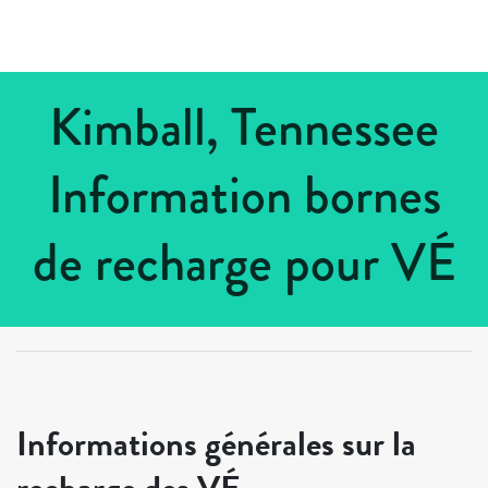
Kimball, Tennessee
Information bornes
de recharge pour VÉ
Tous les pays
>
États-Unis
>
Tennessee
>
Kimball
Informations générales sur la