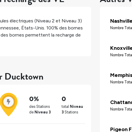
Nashvill
les électriques (Niveau 2 et Niveau 3)
ennessee
,
États-Unis
.
100%
des bornes
Nombre Tota
des bornes permettent la recharge de
Knoxvill
Nombre Tota
our Ducktown
Memphi
Nombre Tota
0%
0
Chattan
des Stations
total
Niveau
Nombre Tota
de
Niveau 3
3
Stations
Pigeon 