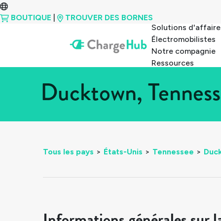
BOUTIQUE
|
TROUVER DES BORNES
Solutions d'affaire
Électromobilistes
Notre compagnie
Ressources
Ducktown, Tenness
Tous les pays
>
États-Unis
>
Tennessee
>
Duc
Informations générales sur l