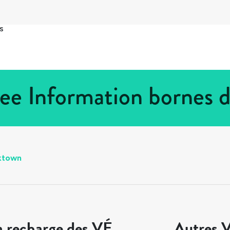
s
ee Information bornes d
ktown
a recharge des VÉ
Autres V