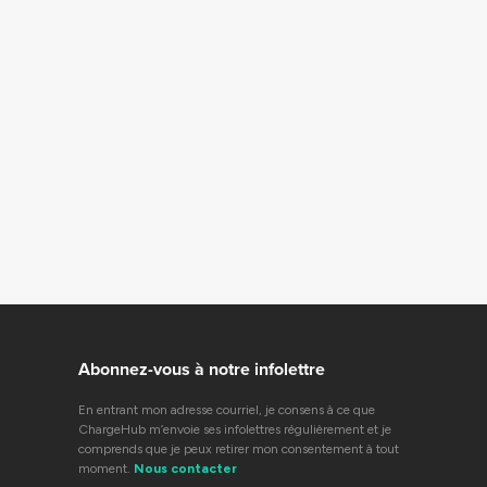
Abonnez-vous à notre infolettre
En entrant mon adresse courriel, je consens à ce que
ChargeHub m’envoie ses infolettres régulièrement et je
comprends que je peux retirer mon consentement à tout
moment.
Nous contacter