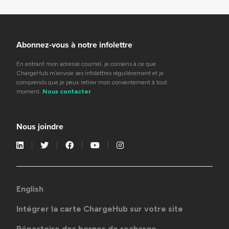
Abonnez-vous à notre infolettre
En entrant mon adresse courriel, je consens à ce que
ChargeHub m’envoie ses infolettres régulièrement et je
comprends que je peux retirer mon consentement à tout
moment.
Nous contacter
Nous joindre
English
Intégrer la carte ChargeHub sur votre site
Répertoire des bornes de recharge