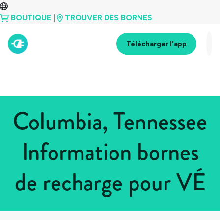
BOUTIQUE
|
TROUVER DES BORNES
Télécharger l'app
Columbia, Tennessee
Information bornes
de recharge pour VÉ
Tous les pays
>
États-Unis
>
Tennessee
>
Columbia