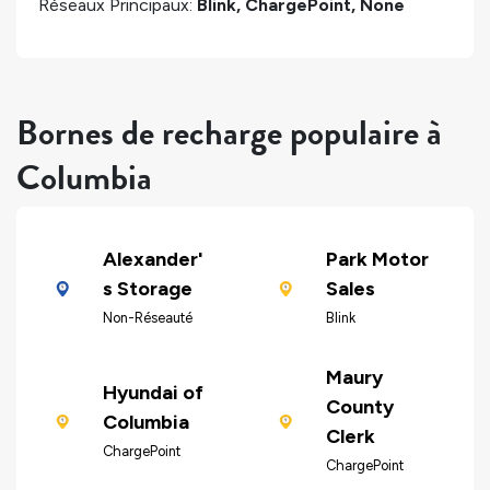
Réseaux Principaux:
Blink, ChargePoint, None
Bornes de recharge populaire à
Columbia
Alexander'
Park Motor
s Storage
Sales
Non-Réseauté
Blink
Maury
Hyundai of
County
Columbia
Clerk
ChargePoint
ChargePoint