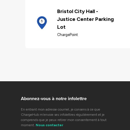
Bristol City Hall -
Justice Center Parking
Lot
ChargePoint
Abonnez-vous à notre infolettre
En entrant mon adresse courriel, je consens à ce que
ChargeHub m’envoie ses infolettres régulièrement et je
comprends que je peux retirer mon consentement à tout
moment.
Nous contacter