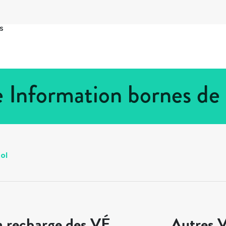
s
ee Information bornes de
tol
a recharge des VÉ
Autres V