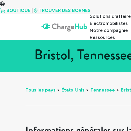
BOUTIQUE
|
TROUVER DES BORNES
Solutions d'affaire
Électromobilistes
Notre compagnie
Ressources
Bristol, Tenness
Tous les pays
>
États-Unis
>
Tennessee
>
Bris
Informations générales sur l