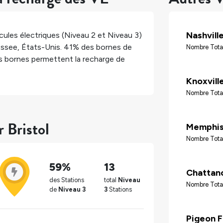
Nashvill
ules électriques (Niveau 2 et Niveau 3)
ssee
,
États-Unis
.
41%
des bornes de
Nombre Tota
 bornes permettent la recharge de
Knoxvill
Nombre Tota
 Bristol
Memphi
Nombre Tota
59%
13
Chattan
des Stations
total
Niveau
Nombre Tota
de
Niveau 3
3
Stations
Pigeon 