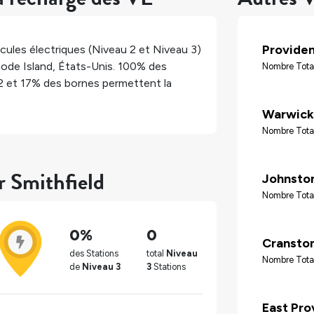
Provide
cules électriques (Niveau 2 et Niveau 3)
ode Island
,
États-Unis
.
100%
des
Nombre Tota
2 et
17%
des bornes permettent la
Warwick
Nombre Total
r Smithfield
Johnsto
Nombre Tota
0%
0
Cransto
des Stations
total
Niveau
Nombre Tota
de
Niveau 3
3
Stations
East Pro