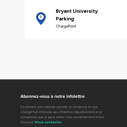
Bryant University
Parking
ChargePoint
Abonnez-vous à notre infolettre
En entrant mon adresse courriel, je consens à ce que
ChargeHub m’envoie ses infolettres régulièrement et je
comprends que je peux retirer mon consentement à tout
moment.
Nous contacter