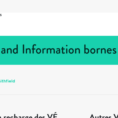
s
land Information borne
ithfield
a recharge des VÉ
Autres V