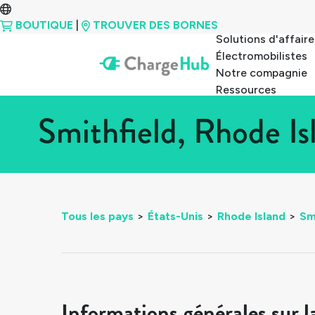
BOUTIQUE
|
TROUVER DES BORNES
Solutions d'affaire
Électromobilistes
Notre compagnie
Ressources
Smithfield, Rhode Is
Tous les pays
>
États-Unis
>
Rhode Island
>
Sm
Informations générales sur l