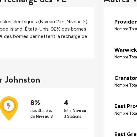
Provide
ules électriques (Niveau 2 et Niveau 3)
ode Island
,
États-Unis
.
92%
des bornes
Nombre Tota
%
des bornes permettent la recharge de
Warwick
Nombre Total
ur Johnston
Cransto
Nombre Tota
8%
4
East Pro
des Stations
total
Niveau
Nombre Tota
de
Niveau 3
3
Stations
East Gr