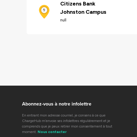
Citizens Bank
Johnston Campus
null
Abonnez-vous à notre infolettre
En entrant mon adresse courriel, je consens à ce que
ChargeHub m’envoie ses infolettres régulièrement et je
comprends que je peux retirer mon consentement à tout
moment.
Nous contacter