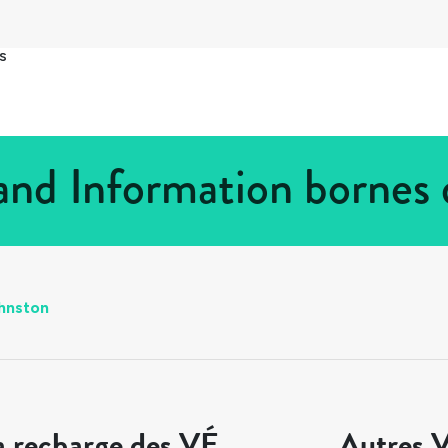
s
and Information bornes
hnston
a recharge des VÉ
Autres V