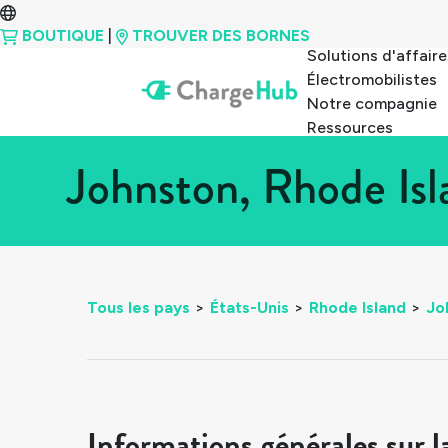
BOUTIQUE
|
TROUVER DES BORNES
Solutions d'affaire
Électromobilistes
Notre compagnie
Ressources
Johnston, Rhode Isl
Tous les pays
>
États-Unis
>
Rhode Island
>
Jo
Informations générales sur l