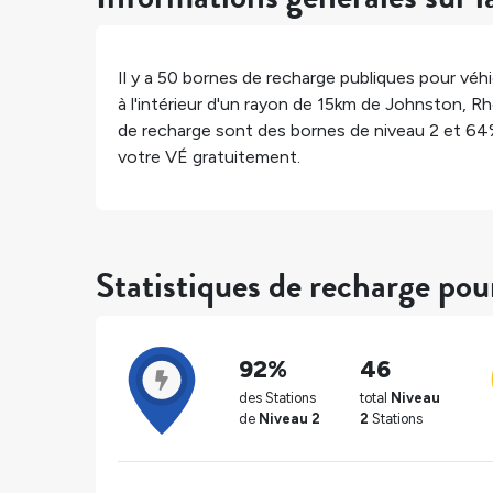
Il y a
50
bornes de recharge publiques pour véhic
à l'intérieur d'un rayon de 15km de
Johnston
,
Rh
de recharge sont des bornes de niveau 2 et
64
votre VÉ gratuitement.
Statistiques de recharge po
92%
46
des Stations
total
Niveau
de
Niveau 2
2
Stations