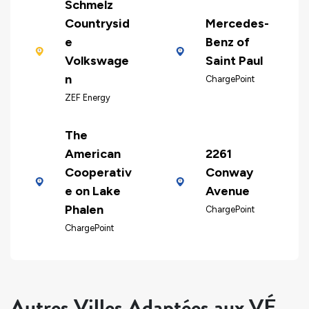
Schmelz
Countrysid
Mercedes-
e
Benz of
Volkswage
Saint Paul
n
ChargePoint
ZEF Energy
The
American
2261
Cooperativ
Conway
e on Lake
Avenue
Phalen
ChargePoint
ChargePoint
Autres Villes Adaptées aux VÉ