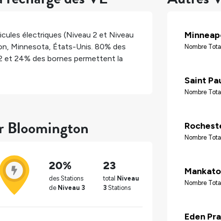
Minneapo
cules électriques (Niveau 2 et Niveau
on
,
Minnesota
,
États-Unis
.
80%
des
Nombre Tota
2 et
24%
des bornes permettent la
Saint Pa
Nombre Tota
ur Bloomington
Rochest
Nombre Tota
20%
23
Mankato
des Stations
total
Niveau
Nombre Tota
de
Niveau 3
3
Stations
Eden Pra