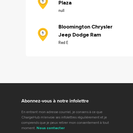
Plaza
null
Bloomington Chrysler
Jeep Dodge Ram
Red E
Abonnez-vous à notre infolettre
En entrant mon adresse courriel, je consens à ce que
ChargeHub m’envoie ses infolettres régulièrement et je
comprends que je peux retirer mon consentement à tout
moment.
Nous contacter