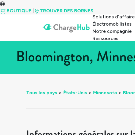
BOUTIQUE
|
TROUVER DES BORNES
Solutions d'affaire
Électromobilistes
Notre compagnie
Ressources
Bloomington, Minnes
Tous les pays
>
États-Unis
>
Minnesota
>
Bloo
Informations générales sur l