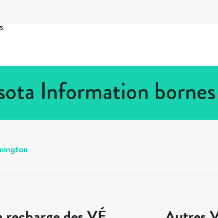
s
ota Information bornes
mington
a recharge des VÉ
Autres V